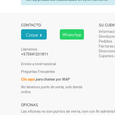
CONTACTO
SU CUEN
Informaci
WhatsApp
Cotizar
Devoluci
Pedidos
Facturas 
Llámenos:
Direccion
+573041231811
Cupones 
Envíos a nivel nacional.
Preguntas Frecuentes
Clic aquí
para chatear por WAP
No tenemos punto de venta, solo tienda
online.
OFICINAS
Las oficinas no son puntos de venta, son con fin administr