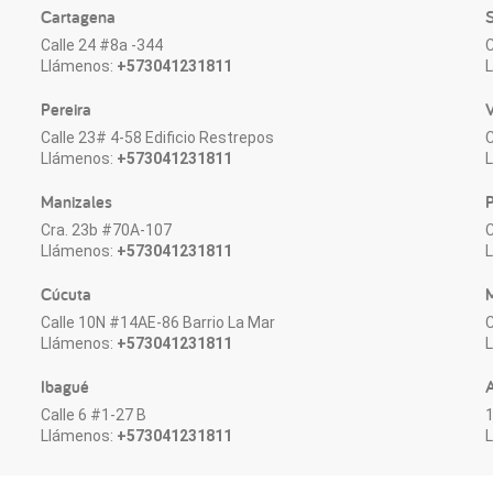
Cartagena
S
Calle 24 #8a -344
C
Llámenos:
+573041231811
Pereira
V
Calle 23# 4-58 Edificio Restrepos
C
Llámenos:
+573041231811
Manizales
P
Cra. 23b #70A-107
C
Llámenos:
+573041231811
Cúcuta
M
Calle 10N #14AE-86 Barrio La Mar
C
Llámenos:
+573041231811
Ibagué
Calle 6 #1-27 B
1
Llámenos:
+573041231811