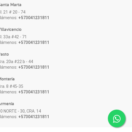
anta Marta
l. 21 # 20 - 74
Llámenos:
+573041231811
illavicencio
l. 33a #42 - 71
Llámenos:
+573041231811
asto
ra. 20a #22 b - 44
Llámenos:
+573041231811
ontería
ra. 8 #45-35
Llámenos:
+573041231811
Armenia
0 NORTE - 30, CRA. 14
Llámenos:
+573041231811