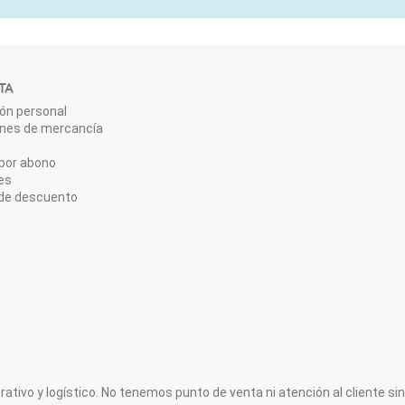
TA
ón personal
ones de mercancía
por abono
es
de descuento
ativo y logístico. No tenemos punto de venta ni atención al cliente sin 