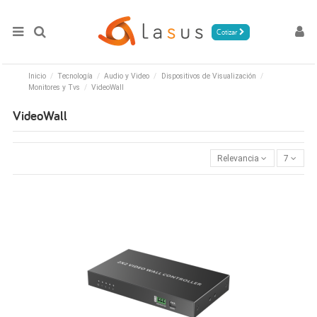
Cotizar
Inicio
Tecnología
Audio y Video
Dispositivos de Visualización
Monitores y Tvs
VideoWall
VideoWall
Relevancia
7