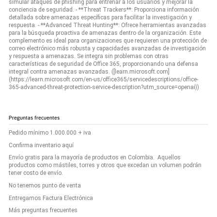
simular ataques de phishing para entrenar a los usuarios y mejorar la
conciencia de seguridad. - **Threat Trackers**: Proporciona información
detallada sobre amenazas específicas para facilitar la investigación y
respuesta. - **Advanced Threat Hunting**: Ofrece herramientas avanzadas
para la búsqueda proactiva de amenazas dentro de la organización. Este
complemento es ideal para organizaciones que requieren una protección de
correo electrónico más robusta y capacidades avanzadas de investigación
y respuesta a amenazas. Se integra sin problemas con otras
características de seguridad de Office 365, proporcionando una defensa
integral contra amenazas avanzadas. ([learn.microsoft.com]
(https://learn.microsoft.com/en-us/office365/servicedescriptions/office-
365-advanced-threat-protection-service-description?utm_source=openai))
Preguntas frecuentes
Pedido mínimo 1.000.000 + iva
Confirma inventario aquí
Envío gratis para la mayoría de productos en Colombia. Aquellos
productos como mástiles, torres y otros que excedan un volumen podrán
tener costo de envío.
No tenemos punto de venta
Entregamos Factura Electrónica
Más preguntas frecuentes