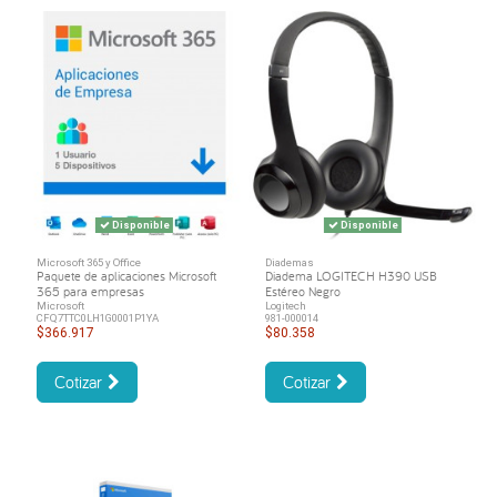
Disponible
Disponible
Microsoft 365 y Office
Diademas
Paquete de aplicaciones Microsoft
Diadema LOGITECH H390 USB
365 para empresas
Estéreo Negro
Microsoft
Logitech
CFQ7TTC0LH1G0001P1YA
981-000014
$366.917
$80.358
Cotizar
Cotizar