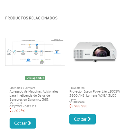
PRODUCTOS RELACIONADOS
Disponible
Licencias y Software
Proyectores
Agregado de Máquinas Adicionales
Proyector Epson PowerLite L200SW
para Inteligencia de Datos de
3800 ANSI Lumens WXGA 3LCD
Sensores en Dynamics 365...
Epson
V11H993020.
Microsoft
$8.988.235
CFQ7TTC0HD4F:0002
$802.642
Cotizar
Cotizar