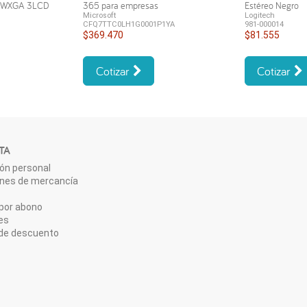
s WXGA 3LCD
365 para empresas
Estéreo Negro
Microsoft
Logitech
CFQ7TTC0LH1G0001P1YA
981-000014
$369.470
$81.555
Cotizar
Cotizar
TA
ón personal
ones de mercancía
por abono
es
de descuento