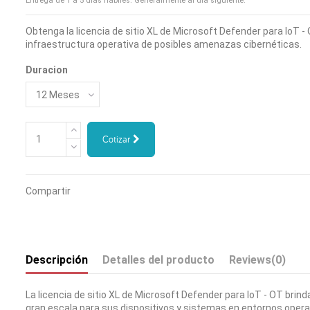
Entrega de 1 a 5 días hábiles. Generalmente al día siguiente.
Obtenga la licencia de sitio XL de Microsoft Defender para IoT -
infraestructura operativa de posibles amenazas cibernéticas.
Duracion
Cotizar
Compartir
Descripción
Detalles del producto
Reviews
(0)
La licencia de sitio XL de Microsoft Defender para IoT - OT brin
gran escala para sus dispositivos y sistemas en entornos opera