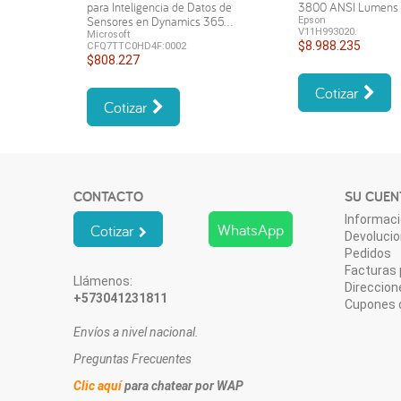
para Inteligencia de Datos de
3800 ANSI Lumen
Sensores en Dynamics 365...
Epson
V11H993020.
Microsoft
$8.988.235
CFQ7TTC0HD4F:0002
$808.227
Cotizar
Cotizar
CONTACTO
SU CUEN
Informaci
WhatsApp
Cotizar
Devoluci
Pedidos
Facturas 
Llámenos:
Direccion
+573041231811
Cupones 
Envíos a nivel nacional.
Preguntas Frecuentes
Clic aquí
para chatear por WAP