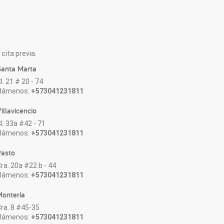
cita previa.
anta Marta
l. 21 # 20 - 74
Llámenos:
+573041231811
illavicencio
l. 33a #42 - 71
Llámenos:
+573041231811
asto
ra. 20a #22 b - 44
Llámenos:
+573041231811
ontería
ra. 8 #45-35
Llámenos:
+573041231811