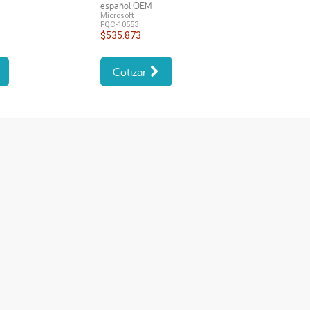
español OEM
Microsoft
FQC-10553
$535.873
Cotizar