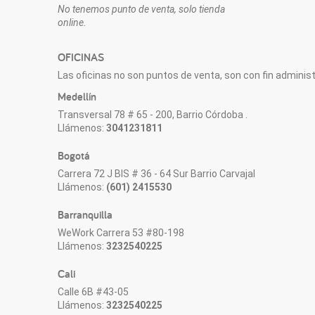
No tenemos punto de venta, solo tienda
online.
OFICINAS
Las oficinas no son puntos de venta, son con fin administr
Medellín
Transversal 78 # 65 - 200, Barrio Córdoba .
Llámenos:
3041231811
Bogotá
Carrera 72 J BIS # 36 - 64 Sur Barrio Carvajal
Llámenos:
(601) 2415530
Barranquilla
WeWork Carrera 53 #80-198
Llámenos:
3232540225
Cali
Calle 6B #43-05
Llámenos:
3232540225