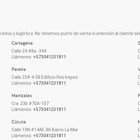
ativo y logístico. No tenemos punto de venta ni atención al cliente sin 
Cartagena
S
Calle 24 #8a -344
C
Llámenos:
+573041231811
Pereira
V
Calle 23# 4-58 Edificio Restrepos
C
Llámenos:
+573041231811
Manizales
P
Cra. 23b #70A-107
C
Llámenos:
+573041231811
Cúcuta
M
Calle 10N #14AE-86 Barrio La Mar
C
Llámenos:
+573041231811