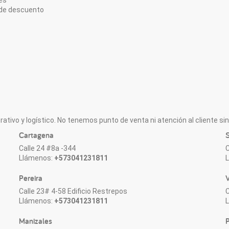
de descuento
ativo y logístico. No tenemos punto de venta ni atención al cliente sin 
Cartagena
S
Calle 24 #8a -344
C
Llámenos:
+573041231811
Pereira
V
Calle 23# 4-58 Edificio Restrepos
C
Llámenos:
+573041231811
Manizales
P