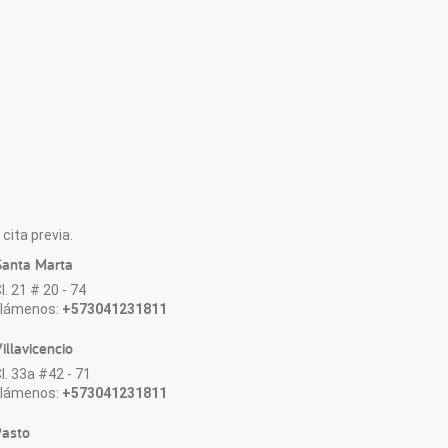
cita previa.
anta Marta
l. 21 # 20 - 74
Llámenos:
+573041231811
illavicencio
l. 33a #42 - 71
Llámenos:
+573041231811
asto