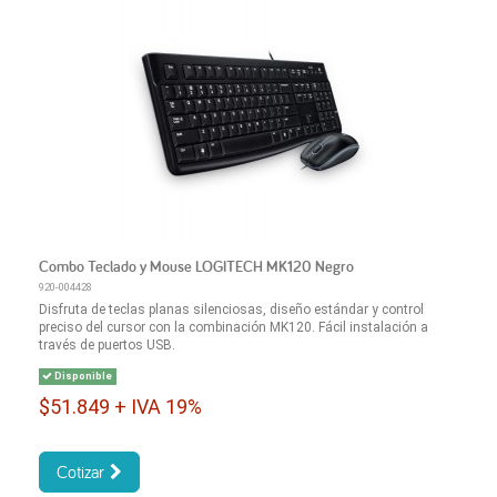
Combo Teclado y Mouse LOGITECH MK120 Negro
920-004428
Disfruta de teclas planas silenciosas, diseño estándar y control
preciso del cursor con la combinación MK120. Fácil instalación a
través de puertos USB.
Disponible
$51.849 + IVA 19%
Cotizar