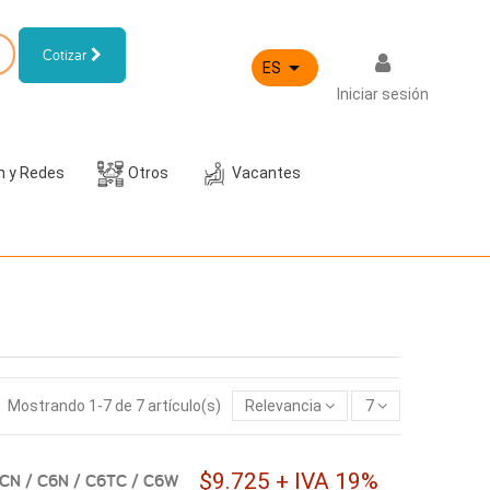
Cotizar

ES
Iniciar sesión
h y Redes
Otros
Vacantes
Mostrando 1-7 de 7 artículo(s)
Relevancia
7
$9.725 + IVA 19%
6CN / C6N / C6TC / C6W