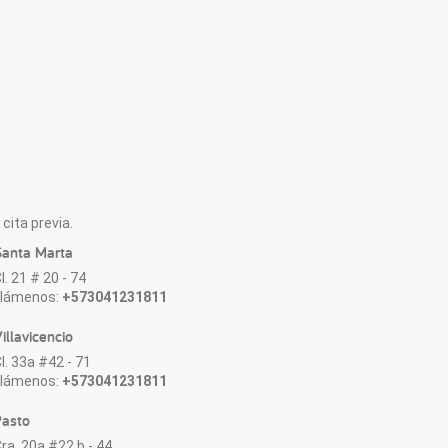
cita previa.
anta Marta
l. 21 # 20 - 74
Llámenos:
+573041231811
illavicencio
l. 33a #42 - 71
Llámenos:
+573041231811
asto
ra. 20a #22 b - 44