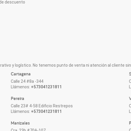
de descuento
ativo y logístico. No tenemos punto de venta ni atención al cliente sin 
Cartagena
S
Calle 24 #8a -344
C
Llámenos:
+573041231811
Pereira
V
Calle 23# 4-58 Edificio Restrepos
C
Llámenos:
+573041231811
Manizales
P
Cra. 23b #70A-107
C