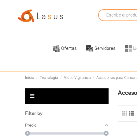
Ofertas
Servidores
L
Inicio
Tecnología
Video Vigilancia
Accesorios para Cámara
Acceso
Filter by
Precio