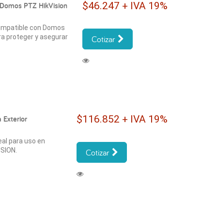
$46.247 + IVA 19%
 Domos PTZ HikVision
 Compatible con Domos
ara proteger y asegurar
Cotizar
$116.852 + IVA 19%
 Exterior
eal para uso en
ISION.
Cotizar