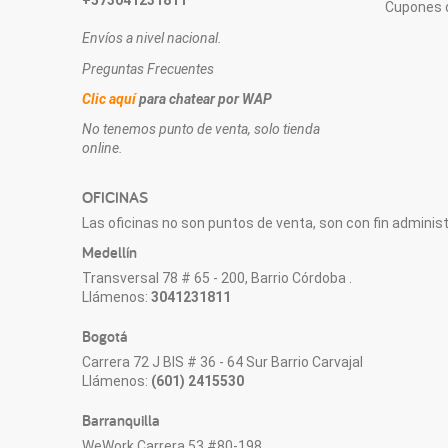
+573041231811
Cupones 
Envíos a nivel nacional.
Preguntas Frecuentes
Clic aquí
para chatear por WAP
No tenemos punto de venta, solo tienda
online.
OFICINAS
Las oficinas no son puntos de venta, son con fin administr
Medellín
Transversal 78 # 65 - 200, Barrio Córdoba .
Llámenos:
3041231811
Bogotá
Carrera 72 J BIS # 36 - 64 Sur Barrio Carvajal
Llámenos:
(601) 2415530
Barranquilla
WeWork Carrera 53 #80-198