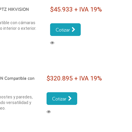
$45.933 + IVA 19%
 PTZ HIKVISION
atible con cámaras
nterior o exterior.
Cotizar
$320.895 + IVA 19%
ON Compatible con
postes y paredes,
Cotizar
do versatilidad y
eo.