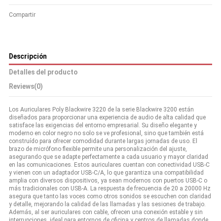
Compartir
Descripción
Detalles del producto
Reviews
(0)
Los Auriculares Poly Blackwire 3220 de la serie Blackwire 3200 están
diseñados para proporcionar una experiencia de audio de alta calidad que
satisface las exigencias del entorno empresarial. Su diseño elegante y
moderno en color negro no solo se ve profesional, sino que también está
construído para ofrecer comodidad durante largas jornadas de uso. El
brazo de micrófono flexible permite una personalización del ajuste,
asegurando que se adapte perfectamente a cada usuario y mayor claridad
en las comunicaciones. Estos auriculares cuentan con conectividad USB-C
y vienen con un adaptador USB-C/A, lo que garantiza una compatibilidad
amplia con diversos dispositivos, ya sean modernos con puertos USB-C o
más tradicionales con USB-A. La respuesta de frecuencia de 20 a 20000 Hz
asegura que tanto las voces como otros sonidos se escuchen con claridad
y detalle, mejorando la calidad de las llamadas y las sesiones de trabajo.
Además, al ser auriculares con cable, ofrecen una conexión estable y sin
interrupciones, ideal para entornos de oficina y centros de llamadas donde