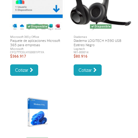
Disponible
Disponible
Microsoft 365 y Office
Diademas
Paquete de aplicaciones Microsoft
Diadema LOGITECH H390 USB
365 para empresas
Estéreo Negro
Microsoft
Logitech
CFQ7TTC0LH1G0001P1YA
981-000014
$366.917
$80.916
Cotizar
Cotizar