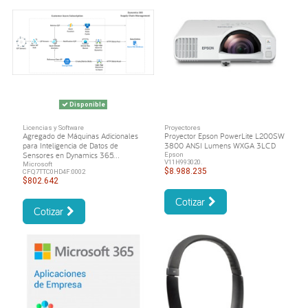
Disponible
Licencias y Software
Proyectores
Agregado de Máquinas Adicionales
Proyector Epson PowerLite L200SW
para Inteligencia de Datos de
3800 ANSI Lumens WXGA 3LCD
Sensores en Dynamics 365...
Epson
V11H993020.
Microsoft
$8.988.235
CFQ7TTC0HD4F:0002
$802.642
Cotizar
Cotizar