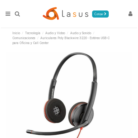
Cotizar
Inicio
Tecnología
Audio y Video
Audio y Sonido
Comunicaciones
Auriculares Poly Blackwire 3220 - Estéreo USB-C
para Oficina y Call Center