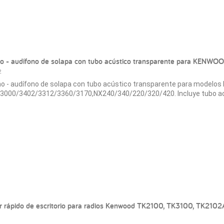
o - audífono de solapa con tubo acústico transparente para KENWO
2
o - audífono de solapa con tubo acústico transparente para model
3000/3402/3312/3360/3170,NX240/340/220/320/420. Incluye tubo ac
r rápido de escritorio para radios Kenwood TK2100, TK3100, TK210