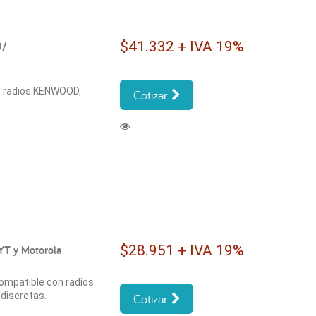
$41.332 + IVA 19%
0/
e radios KENWOOD,
Cotizar
$28.951 + IVA 19%
YT y Motorola
compatible con radios
discretas.
Cotizar