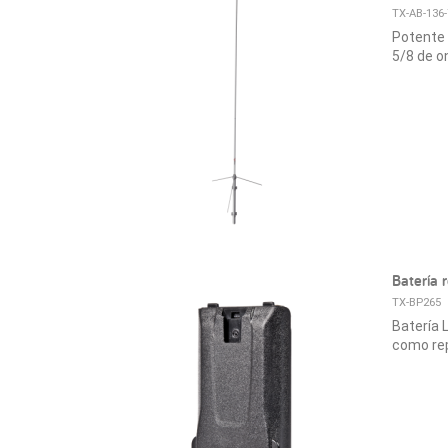
TX-AB-136
Potente 
5/8 de o
Batería
TX-BP265
Batería 
como rep