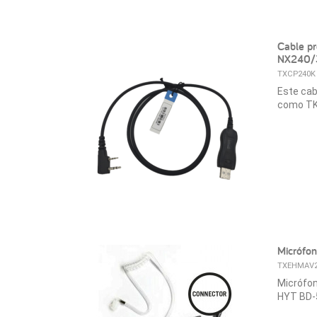
Cable p
NX240/
TXCP240K
Este cab
como TK3
Micrófon
TXEHMAV
Micrófon
HYT BD-5