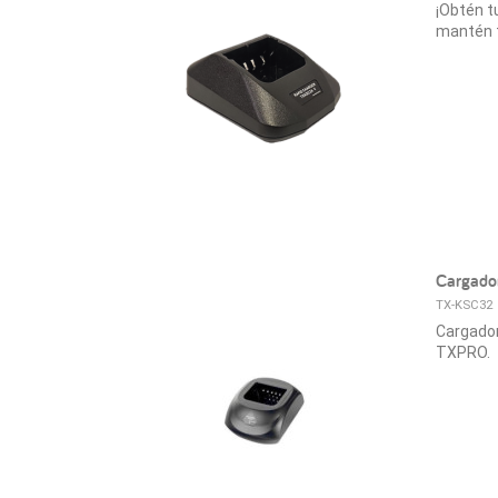
¡Obtén t
mantén t
Cargado
TX-KSC32
Cargador
TXPRO.