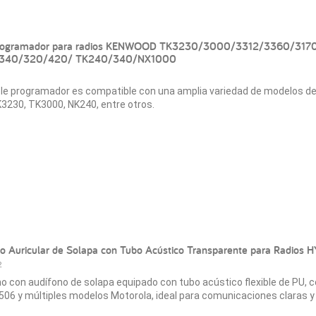
rogramador para radios KENWOOD TK3230/3000/3312/3360/317
340/320/420/ TK240/340/NX1000
le programador es compatible con una amplia variedad de modelos d
230, TK3000, NK240, entre otros.
o Auricular de Solapa con Tubo Acústico Transparente para Radios H
2
o con audífono de solapa equipado con tubo acústico flexible de PU, 
06 y múltiples modelos Motorola, ideal para comunicaciones claras y 