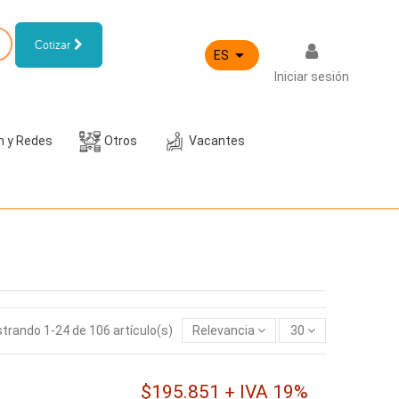
Cotizar

ES
Iniciar sesión
h y Redes
Otros
Vacantes
trando 1-24 de 106 artículo(s)
Relevancia
30
$195.851 + IVA 19%