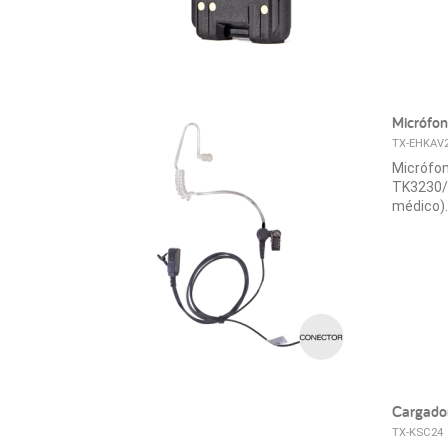
Micrófon
TX-EHKAV
Micrófon
TK3230/
médico).
Cargado
TX-KSC24