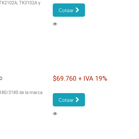
, TK2102A, TK3102A y
Cotizar
$69.760 + IVA 19%
80
2180/3180 de la marca
Cotizar