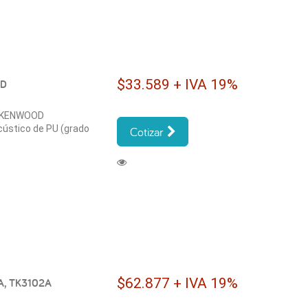
$33.589 + IVA 19%
OD
os KENWOOD
ústico de PU (grado
Cotizar
$62.877 + IVA 19%
2A, TK3102A