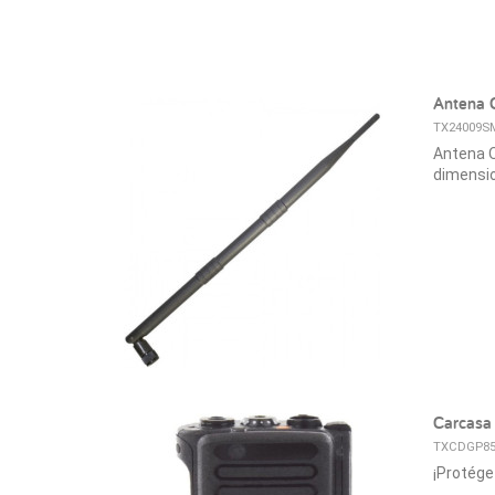
Antena 
TX24009S
Antena O
dimensio
Carcasa
TXCDGP85
¡Protége