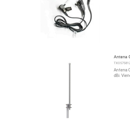
Antena 
TXO57581
Antena O
dBi. Vie