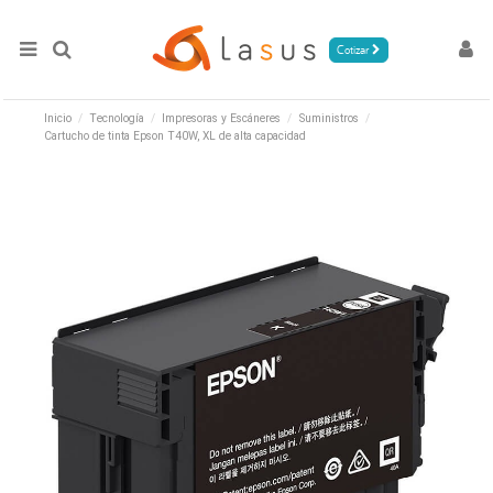
Cotizar
Inicio
Tecnología
Impresoras y Escáneres
Suministros
Cartucho de tinta Epson T40W, XL de alta capacidad