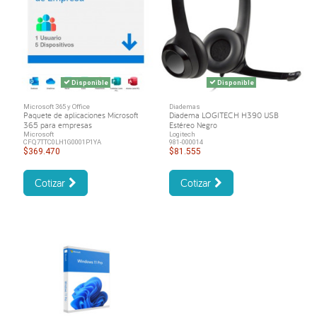
Disponible
Disponible
Microsoft 365 y Office
Diademas
Paquete de aplicaciones Microsoft
Diadema LOGITECH H390 USB
365 para empresas
Estéreo Negro
Microsoft
Logitech
CFQ7TTC0LH1G0001P1YA
981-000014
$369.470
$81.555
Cotizar
Cotizar