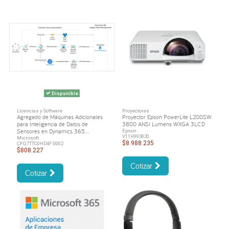
Disponible
Licencias y Software
Proyectores
Agregado de Máquinas Adicionales
Proyector Epson PowerLite L200SW
para Inteligencia de Datos de
3800 ANSI Lumens WXGA 3LCD
Sensores en Dynamics 365...
Epson
V11H993020.
Microsoft
$8.988.235
CFQ7TTC0HD4F:0002
$808.227
Cotizar
Cotizar