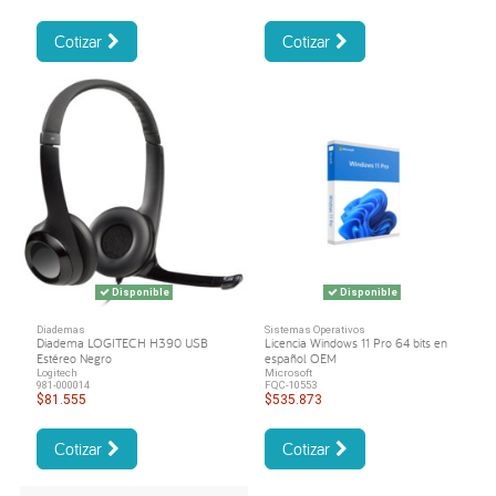
Cotizar
Cotizar
Disponible
Disponible
Diademas
Sistemas Operativos
Diadema LOGITECH H390 USB
Licencia Windows 11 Pro 64 bits en
Estéreo Negro
español OEM
Logitech
Microsoft
981-000014
FQC-10553
$81.555
$535.873
Cotizar
Cotizar