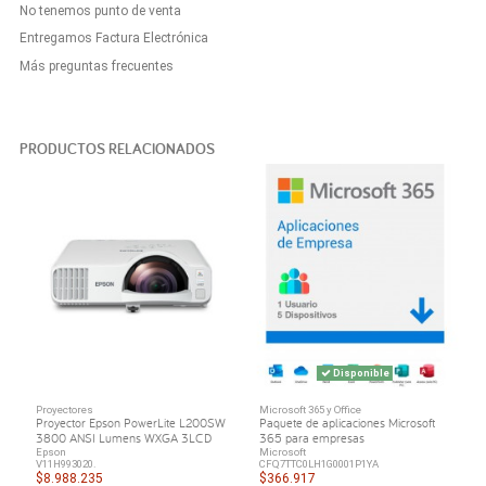
No tenemos punto de venta
Entregamos Factura Electrónica
Más preguntas frecuentes
PRODUCTOS RELACIONADOS
Disponible
Proyectores
Microsoft 365 y Office
Proyector Epson PowerLite L200SW
Paquete de aplicaciones Microsoft
3800 ANSI Lumens WXGA 3LCD
365 para empresas
Epson
Microsoft
V11H993020.
CFQ7TTC0LH1G0001P1YA
$8.988.235
$366.917