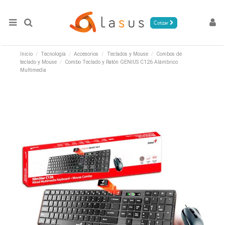
Cotizar
Inicio
Tecnología
Accesorios
Teclados y Mouse
Combos de
teclado y Mouse
Combo Teclado y Ratón GENIUS C126 Alámbrico
Multimedia