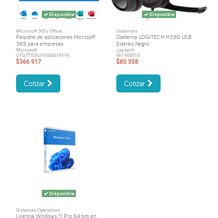
Disponible
Disponible
Microsoft 365 y Office
Diademas
Paquete de aplicaciones Microsoft
Diadema LOGITECH H390 USB
365 para empresas
Estéreo Negro
Microsoft
Logitech
CFQ7TTC0LH1G0001P1YA
981-000014
$366.917
$80.358
Cotizar
Cotizar
Disponible
Sistemas Operativos
Licencia Windows 11 Pro 64 bits en