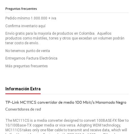
Preguntas frecuentes
Pedido mínimo 1.000.000 + iva
Confirma inventario aquí
Envío gratis para la mayoría de productos en Colombia. Aquellos
productos como mástiles, torres y otros que excedan un volumen podrán
tener costo de envío.
No tenemos punto de venta
Entregamos Factura Electrónica
Más preguntas frecuentes
Información Extra
TP-Link MC111CS convertidor de medio 100 Mbit/s Monomodo Negro
Convertidores de red
The MC111CS is a media converter designed to convert 100BASE-FX fiber to
10/100Base-TX copper media or vice versa. Adopting WDM technology,
MC111CS takes only one fiber cable to transmit and receive data, which will