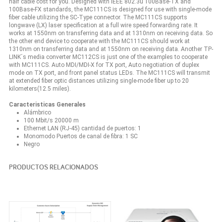
half cable cost for you. Designed with IEEE 802.3u 100Base-TX and
100Base-FX standards, the MC111CS is designed for use with single-mode
fiber cable utilizing the SC-Type connector. The MC111CS supports
longwave (LX) laser specification at a full wire speed forwarding rate. It
works at 1550nm on transferring data and at 1310nm on receiving data. So
the other end device to cooperate with the MC111CS should work at
1310nm on transferring data and at 1550nm on receiving data. Another TP-
LINK´s media converter MC112CS is just one of the examples to cooperate
with MC111CS. Auto MDI/MDI-X for TX port, Auto negotiation of duplex
mode on TX port, and front panel status LEDs. The MC111CS will transmit
at extended fiber optic distances utilizing single-mode fiber up to 20
kilometers(12.5 miles).
Caracteristicas Generales
Alámbrico
100 Mbit/s 20000 m
Ethernet LAN (RJ-45) cantidad de puertos: 1
Monomodo Puertos de canal de fibra: 1 SC
Negro
PRODUCTOS RELACIONADOS