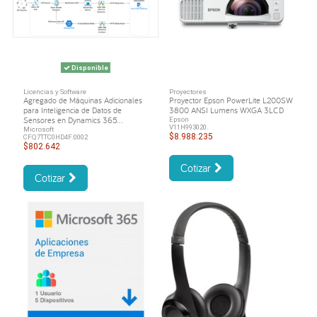
Disponible
Licencias y Software
Proyectores
Agregado de Máquinas Adicionales
Proyector Epson PowerLite L200SW
para Inteligencia de Datos de
3800 ANSI Lumens WXGA 3LCD
Sensores en Dynamics 365...
Epson
V11H993020.
Microsoft
$8.988.235
CFQ7TTC0HD4F:0002
$802.642
Cotizar
Cotizar