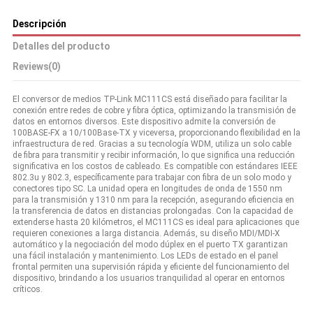
Descripción
Detalles del producto
Reviews
(0)
El conversor de medios TP-Link MC111CS está diseñado para facilitar la
conexión entre redes de cobre y fibra óptica, optimizando la transmisión de
datos en entornos diversos. Este dispositivo admite la conversión de
100BASE-FX a 10/100Base-TX y viceversa, proporcionando flexibilidad en la
infraestructura de red. Gracias a su tecnología WDM, utiliza un solo cable
de fibra para transmitir y recibir información, lo que significa una reducción
significativa en los costos de cableado. Es compatible con estándares IEEE
802.3u y 802.3, específicamente para trabajar con fibra de un solo modo y
conectores tipo SC. La unidad opera en longitudes de onda de 1550 nm
para la transmisión y 1310 nm para la recepción, asegurando eficiencia en
la transferencia de datos en distancias prolongadas. Con la capacidad de
extenderse hasta 20 kilómetros, el MC111CS es ideal para aplicaciones que
requieren conexiones a larga distancia. Además, su diseño MDI/MDI-X
automático y la negociación del modo dúplex en el puerto TX garantizan
una fácil instalación y mantenimiento. Los LEDs de estado en el panel
frontal permiten una supervisión rápida y eficiente del funcionamiento del
dispositivo, brindando a los usuarios tranquilidad al operar en entornos
críticos.