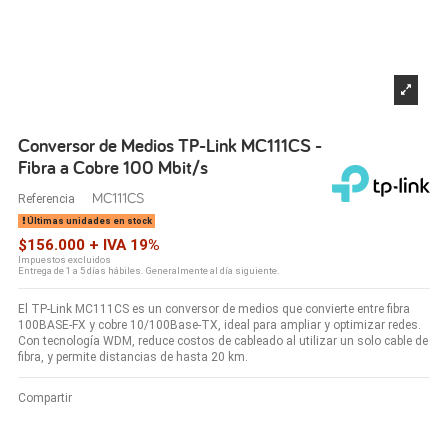
Conversor de Medios TP-Link MC111CS -
Fibra a Cobre 100 Mbit/s
MC111CS
Referencia
Últimas unidades en stock
$156.000 + IVA 19%
Impuestos excluidos
Entrega de 1 a 5 días hábiles. Generalmente al día siguiente.
El TP-Link MC111CS es un conversor de medios que convierte entre fibra
100BASE-FX y cobre 10/100Base-TX, ideal para ampliar y optimizar redes.
Con tecnología WDM, reduce costos de cableado al utilizar un solo cable de
fibra, y permite distancias de hasta 20 km.
Compartir