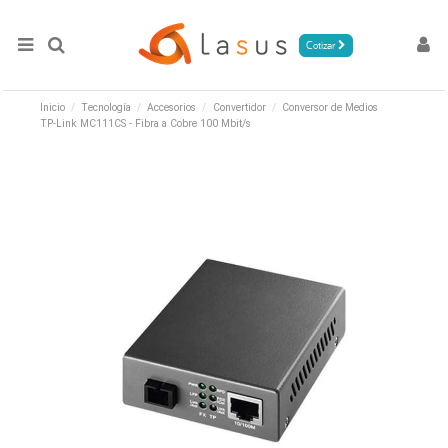
Cotizar
Inicio
Tecnología
Accesorios
Convertidor
Conversor de Medios
TP-Link MC111CS - Fibra a Cobre 100 Mbit/s