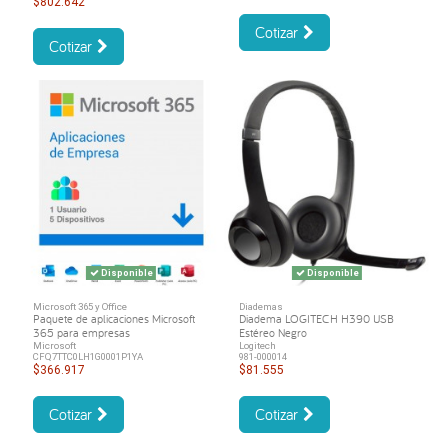
$802.642
Cotizar
Cotizar
Disponible
Disponible
Microsoft 365 y Office
Diademas
Paquete de aplicaciones Microsoft
Diadema LOGITECH H390 USB
365 para empresas
Estéreo Negro
Microsoft
Logitech
CFQ7TTC0LH1G0001P1YA
981-000014
$366.917
$81.555
Cotizar
Cotizar