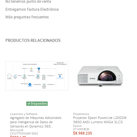
No tenemos punto de venta
Entregamos Factura Electrónica
Más preguntas frecuentes
PRODUCTOS RELACIONADOS
Disponible
Licencias y Software
Proyectores
Agregado de Máquinas Adicionales
Proyector Epson PowerLite L200SW
para Inteligencia de Datos de
3800 ANSI Lumens WXGA 3LCD
Sensores en Dynamics 365...
Epson
V11H993020.
Microsoft
$8.988.235
CFQ7TTC0HD4F:0002