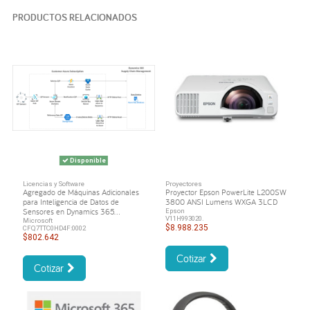
PRODUCTOS RELACIONADOS
Disponible
Licencias y Software
Proyectores
Agregado de Máquinas Adicionales
Proyector Epson PowerLite L200SW
para Inteligencia de Datos de
3800 ANSI Lumens WXGA 3LCD
Sensores en Dynamics 365...
Epson
V11H993020.
Microsoft
$8.988.235
CFQ7TTC0HD4F:0002
$802.642
Cotizar
Cotizar