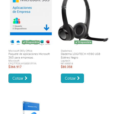
Disponible
Disponible
Microsoft 365 y Office
Diademas
Paquete de aplicaciones Microsoft
Diadema LOGITECH H390 USB
365 para empresas
Estéreo Negro
Microsoft
Logitech
CFQ7TTC0LH1G0001P1YA
981-000014
$366.917
$80.358
Cotizar
Cotizar