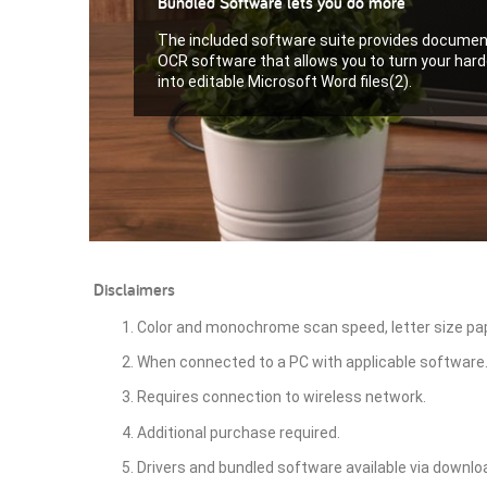
Bundled Software lets you do more
The included software suite provides docum
OCR software that allows you to turn your ha
into editable Microsoft Word files(2).
Disclaimers
Color and monochrome scan speed, letter size pap
When connected to a PC with applicable software. 
Requires connection to wireless network.
Additional purchase required.
Drivers and bundled software available via downlo