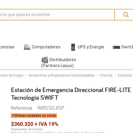
icencias
Computadores
UPS y Energía
Switc
Distribuidores
(Partners Lasus)
cción de Fuego
Accesorios y Dispositivos Direccionables
Fire-Lite
Estación
Estación de Emergencia Direccional FIRE-LITE
Tecnología SWIFT
WBG12LXSP
Referencia
Últimas unidades en stock
$360.320 + IVA 19%
Impuestos excluidos