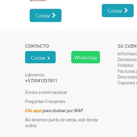
Cotizar
Cotizar
CONTACTO
SU CUEN
Informaci
WhatsApp
Cotizar
Devoluci
Pedidos
Facturas 
Llámenos:
Direccion
+573041231811
Cupones 
Envíos a nivel nacional.
Preguntas Frecuentes
Clic aquí
para chatear por WAP
No tenemos punto de venta, solo tienda
online.