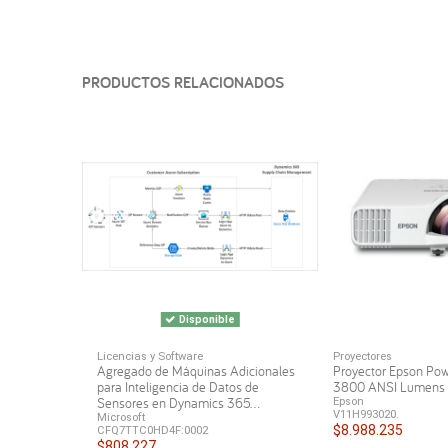
PRODUCTOS RELACIONADOS
Disponible
Licencias y Software
Proyectores
Agregado de Máquinas Adicionales
Proyector Epson Po
para Inteligencia de Datos de
3800 ANSI Lumen
Sensores en Dynamics 365...
Epson
V11H993020.
Microsoft
$8.988.235
CFQ7TTC0HD4F:0002
$808.227