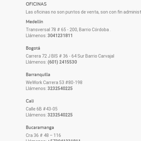
OFICINAS
Las oficinas no son puntos de venta, son con fin administr
Medellín
Transversal 78 # 65 - 200, Barrio Córdoba .
Llámenos:
3041231811
Bogotá
Carrera 72 J BIS # 36 - 64 Sur Barrio Carvajal
Llámenos:
(601) 2415530
Barranquilla
WeWork Carrera 53 #80-198
Llámenos:
3232540225
Cali
Calle 6B #43-05
Llámenos:
3232540225
Bucaramanga
Cra 36 # 48 – 116