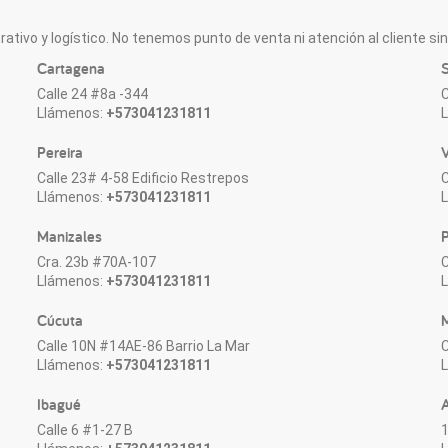
ativo y logístico. No tenemos punto de venta ni atención al cliente sin 
Cartagena
S
Calle 24 #8a -344
C
Llámenos:
+573041231811
Pereira
V
Calle 23# 4-58 Edificio Restrepos
C
Llámenos:
+573041231811
Manizales
P
Cra. 23b #70A-107
C
Llámenos:
+573041231811
Cúcuta
M
Calle 10N #14AE-86 Barrio La Mar
C
Llámenos:
+573041231811
Ibagué
Calle 6 #1-27 B
1