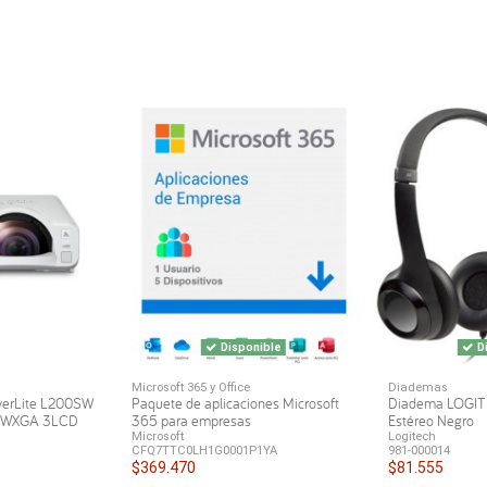
Disponible
Di
Microsoft 365 y Office
Diademas
werLite L200SW
Paquete de aplicaciones Microsoft
Diadema LOGI
s WXGA 3LCD
365 para empresas
Estéreo Negro
Microsoft
Logitech
CFQ7TTC0LH1G0001P1YA
981-000014
$369.470
$81.555