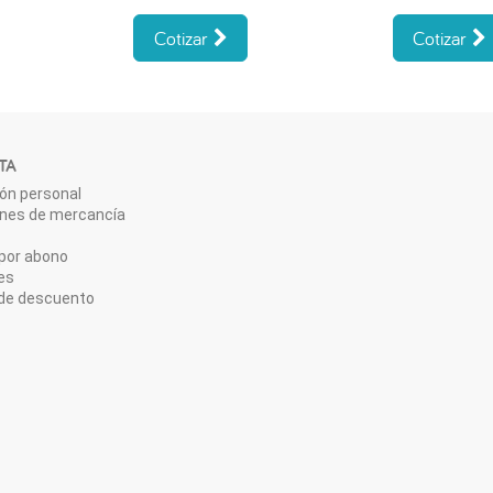
Cotizar
Cotizar
TA
ón personal
ones de mercancía
por abono
es
de descuento