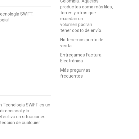
Colombia. Aquellos
productos como mástiles,
torres y otros que
Tecnología SWIFT.
excedan un
ogía!
volumen podrán
tener costo de envío.
No tenemos punto de
venta
Entregamos Factura
Electrónica
Más preguntas
frecuentes
on Tecnología SWIFT es un
direccional y la
efectiva en situaciones
otección de cualquier