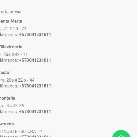
cita previa.
anta Marta
l. 21 # 20 - 74
Llámenos:
+573041231811
illavicencio
l. 33a #42 - 71
Llámenos:
+573041231811
asto
ra. 20a #22 b - 44
Llámenos:
+573041231811
ontería
ra. 8 #45-35
Llámenos:
+573041231811
Armenia
0 NORTE - 30, CRA. 14