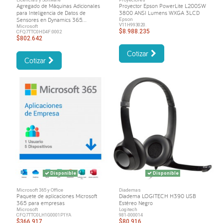
Agregado de Máquinas Adicionales
Proyector Epson PowerLite L200SW
para Inteligencia de Datos de
3800 ANSI Lumens WXGA 3LCD
Sensores en Dynamics 365...
Epson
V11H993020.
Microsoft
$8.988.235
CFQ7TTC0HD4F:0002
$802.642
Cotizar
Cotizar
Disponible
Disponible
Microsoft 365 y Office
Diademas
Paquete de aplicaciones Microsoft
Diadema LOGITECH H390 USB
365 para empresas
Estéreo Negro
Microsoft
Logitech
CFQ7TTC0LH1G0001P1YA
981-000014
$366.917
$80.916