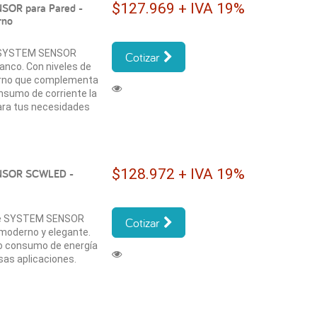
$127.969 + IVA 19%
SOR para Pared -
rno
a SYSTEM SENSOR
Cotizar
anco. Con niveles de
erno que complementa
nsumo de corriente la
ara tus necesidades
$128.972 + IVA 19%
ENSOR SCWLED -
de SYSTEM SENSOR
Cotizar
moderno y elegante.
jo consumo de energía
rsas aplicaciones.