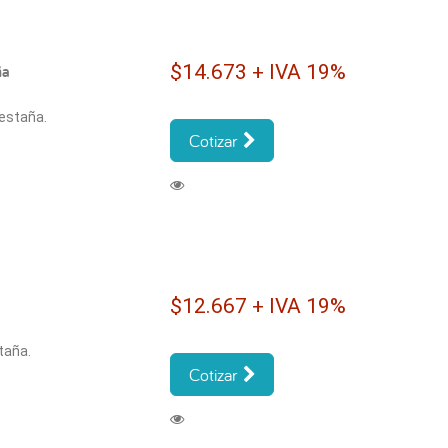
$14.673 + IVA 19%
ña
estaña.
Cotizar
$12.667 + IVA 19%
taña.
Cotizar