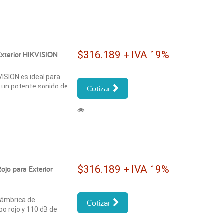
$316.189 + IVA 19%
Exterior HIKVISION
VISION es ideal para
y un potente sonido de
Cotizar
$316.189 + IVA 19%
ojo para Exterior
alámbrica de
Cotizar
bo rojo y 110 dB de