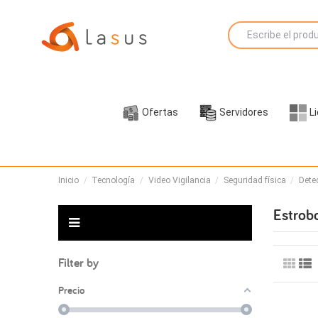
Ofertas
Servidores
L
Inicio
Tecnología
Video Vigilancia
Seguridad física
Dete
Estrob
Filter by
Precio