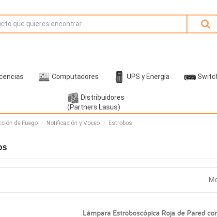
icencias
Computadores
UPS y Energía
Switc
Distribuidores
(Partners Lasus)
cción de Fuego
Notificación y Voceo
Estrobos
os
Mo
Lámpara Estroboscópica Roja de Pared con