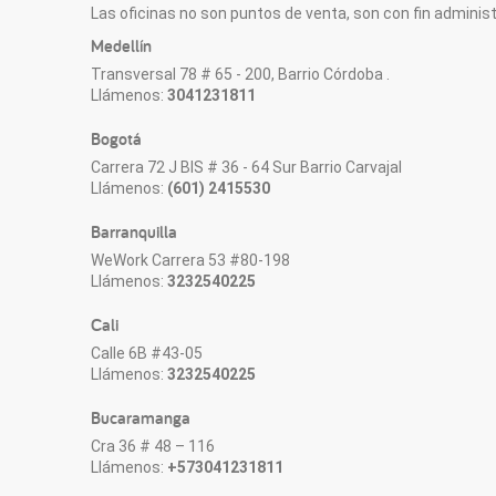
Las oficinas no son puntos de venta, son con fin administr
Medellín
Transversal 78 # 65 - 200, Barrio Córdoba .
Llámenos:
3041231811
Bogotá
Carrera 72 J BIS # 36 - 64 Sur Barrio Carvajal
Llámenos:
(601) 2415530
Barranquilla
WeWork Carrera 53 #80-198
Llámenos:
3232540225
Cali
Calle 6B #43-05
Llámenos:
3232540225
Bucaramanga
Cra 36 # 48 – 116
Llámenos:
+573041231811