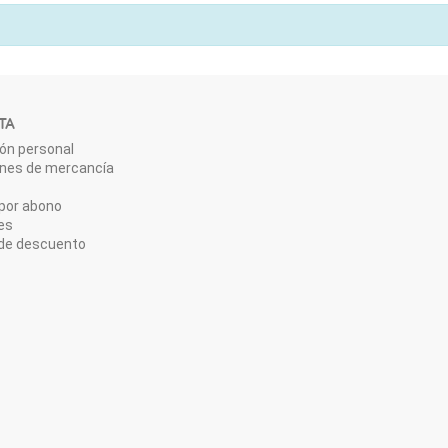
TA
ón personal
ones de mercancía
por abono
es
de descuento