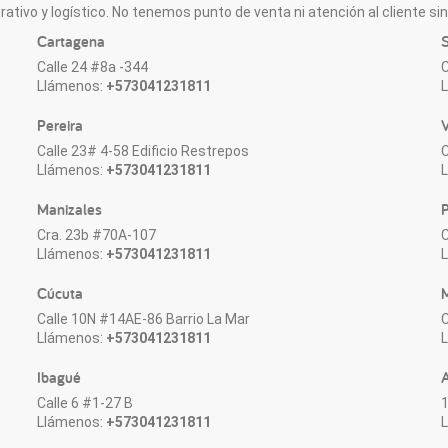
ativo y logístico. No tenemos punto de venta ni atención al cliente sin 
Cartagena
S
Calle 24 #8a -344
C
Llámenos:
+573041231811
Pereira
V
Calle 23# 4-58 Edificio Restrepos
C
Llámenos:
+573041231811
Manizales
P
Cra. 23b #70A-107
C
Llámenos:
+573041231811
Cúcuta
M
Calle 10N #14AE-86 Barrio La Mar
C
Llámenos:
+573041231811
Ibagué
Calle 6 #1-27 B
1
Llámenos:
+573041231811