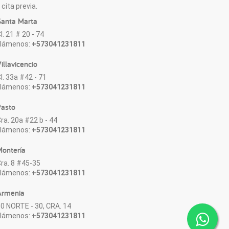
cita previa.
anta Marta
l. 21 # 20 - 74
Llámenos:
+573041231811
illavicencio
l. 33a #42 - 71
Llámenos:
+573041231811
asto
ra. 20a #22 b - 44
Llámenos:
+573041231811
ontería
ra. 8 #45-35
Llámenos:
+573041231811
Armenia
0 NORTE - 30, CRA. 14
Llámenos:
+573041231811