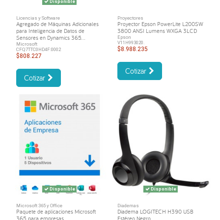
Disponible
Licencias y Software
Proyectores
Agregado de Máquinas Adicionales
Proyector Epson PowerLite L200SW
para Inteligencia de Datos de
3800 ANSI Lumens WXGA 3LCD
Sensores en Dynamics 365...
Epson
V11H993020.
Microsoft
$8.988.235
CFQ7TTC0HD4F:0002
$808.227
Cotizar
Cotizar
Disponible
Disponible
Microsoft 365 y Office
Diademas
Paquete de aplicaciones Microsoft
Diadema LOGITECH H390 USB
365 para empresas
Estéreo Negro