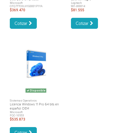
Microsoft
Logitech
CFQ7TTC0LH1G0001P1YA
981-000014
$369.470
$81.555
Cotizar
Cotizar
Disponible
Sistemas Operativos
Licencia Windows 11 Pro 64 bits en
español OEM
Microsoft
FQC-10553
$535.873
Cotizar