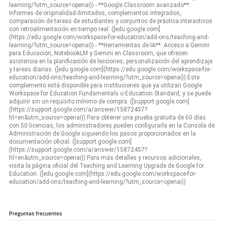
learning/?utm_source=openai)) - **Google Classroom avanzado**:
Informes de originalidad ilimitados, complementos integrados,
comparación de tareas de estudiantes y conjuntos de práctica interactivos
con retroalimentación en tiempo real. ([edu.google.com]
(https://edu.google.com/workspace-for-education/add-ons/teaching-and-
learning/?utm_source=openai)) - **Herramientas de IA**: Acceso a Gemini
para Educación, NotebookLM y Gemini en Classroom, que ofrecen
asistencia en la planificación de lecciones, personalización del aprendizaje
y tareas diarias. ([edu.google.com](https://edu.google.com/workspace-for-
education/add-ons/teaching-and-learning/?utm_source=openai)) Este
complemento está disponible para instituciones que ya utilizan Google
Workspace for Education Fundamentals o Education Standard, y se puede
adquirir sin un requisito mínimo de compra. ([support.google.com]
(https://support.google.com/a/answer/15872457?
hl=en&utm_source=openai)) Para obtener una prueba gratuita de 60 días
con 50 licencias, los administradores pueden configurarla en la Consola de
Administración de Google siguiendo los pasos proporcionados en la
documentación oficial. ([support.google.com]
(https://support.google.com/a/answer/15872457?
hl=en&utm_source=openai)) Para más detalles y recursos adicionales,
visita la página oficial del Teaching and Learning Upgrade de Google for
Education. ([edu.google.com](https://edu.google.com/workspace-for-
education/add-ons/teaching-and-learning/?utm_source=openai))
Preguntas frecuentes