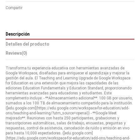
Compartir
Descripción
Detalles del producto
Reviews
(0)
Transforma tu experiencia educativa con herramientas avanzadas de
Google Workspace, diseñadas para enriquecer el aprendizaje y mejorar la
gestión del aula. El Teaching and Learning Upgrade de Google Workspace
for Education es una extensión que mejora las capacidades de las
ediciones Education Fundamentals y Education Standard, proporcionando
herramientas avanzadas para educadores y estudiantes. Este
complemento incluye: - **Almacenamiento adicional**: 100 GB por usuario,
sumados a los 100 TB de almacenamiento compartido para la institución.
([edu.google.com](https://edu.google.com/workspace-for-education/add-
ons/teaching-and-learning/?utm_source=openai)) - **Google Meet
mejorado**: Reuniones con hasta 250 participantes, grabaciones y
transcripciones automáticas, salas de trabajo, encuestas, preguntas y
respuestas, control de asistencia, cancelación de ruido y emisión en vivo
para hasta 10,000 espectadores. ([edu.google.com]
(https://edu.google.com/workspace-for-education/add-ons/teaching-and-