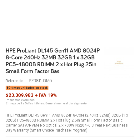
HPE ProLiant DL145 Gen11 AMD 8024P
8-Core 240Hz 32MB 32GB 1 x 32GB
PC5-4800B RDIMM 2 x Hot Plug 25in
Small Form Factor Bas
P79811-DM5
Referencia
Últimas unidades en stock
$23.309.983 + IVA 19%
Impuestos excluidos
Entrega de 1 a 5 días hábiles. Generalmente al día siguiente.
HPE ProLiant DL145 Gen11 AMD 8024P 8-Core (2.40Hz 32MB) 32GB (1 x
32GB) PC5-4800B RDIMM 2 x Hot Plug 2.5in Small Form Factor Basic
Carrier SATA/NVMe No Optical 2 x 700W NS204i-u 3 Year Next Business
Day Warranty (Smart Choice Purchase Program)