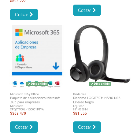
$808.227
Cotizar
Cotizar
Disponible
Disponible
Microsoft 365 y Office
Diademas
Paquete de aplicaciones Microsoft
Diadema LOGITECH H390 USB
365 para empresas
Estéreo Negro
Microsoft
Logitech
CFQ7TTC0LH1G0001P1YA
981-000014
$369.470
$81.555
Cotizar
Cotizar