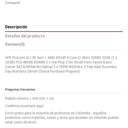
Compartir
Descripción
Detalles del producto
Reviews
(0)
HPE ProLiant DL145 Gen11 AMD 8024P 8-Core (2.40Hz 32MB) 32GB (1 x
32GB) PC5-4800B RDIMM 2 x Hot Plug 2.5in Small Form Factor Basic
Carrier SATA/NVMe No Optical 2 x 700W NS204i-u 3 Year Next Business
Day Warranty (Smart Choice Purchase Program)
Preguntas frecuentes
Pedido mínimo 1.000.000 + iva
Confirma inventario aquí
Envío gratis para la mayoría de productos en Colombia. Aquellos
productos como mástiles, torres y otros que excedan un volumen podrán
tener costo de envío.