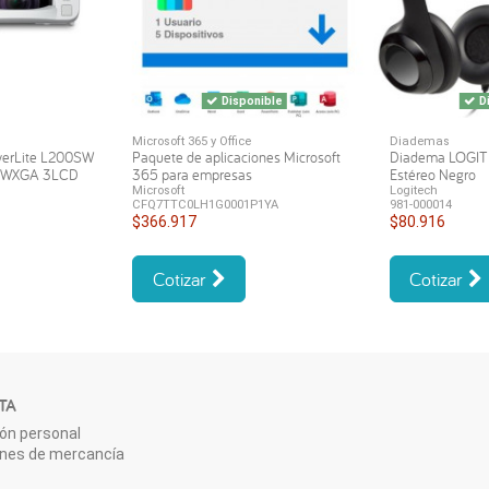
Disponible
Di
Microsoft 365 y Office
Diademas
werLite L200SW
Paquete de aplicaciones Microsoft
Diadema LOGI
s WXGA 3LCD
365 para empresas
Estéreo Negro
Microsoft
Logitech
CFQ7TTC0LH1G0001P1YA
981-000014
$366.917
$80.916
Cotizar
Cotizar
TA
ón personal
ones de mercancía