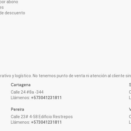
por abono
es
de descuento
ativo y logístico. No tenemos punto de venta ni atención al cliente sin 
Cartagena
S
Calle 24 #8a -344
C
Llámenos:
+573041231811
Pereira
V
Calle 23# 4-58 Edificio Restrepos
C
Llámenos:
+573041231811