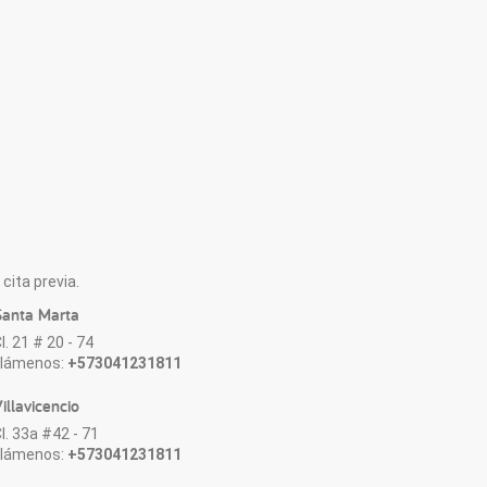
cita previa.
anta Marta
l. 21 # 20 - 74
Llámenos:
+573041231811
illavicencio
l. 33a #42 - 71
Llámenos:
+573041231811