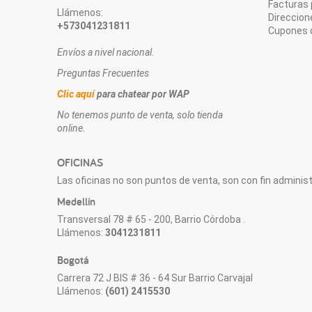
Facturas 
Llámenos:
Direccion
+573041231811
Cupones 
Envíos a nivel nacional.
Preguntas Frecuentes
Clic aquí
para chatear por WAP
No tenemos punto de venta, solo tienda
online.
OFICINAS
Las oficinas no son puntos de venta, son con fin administr
Medellín
Transversal 78 # 65 - 200, Barrio Córdoba .
Llámenos:
3041231811
Bogotá
Carrera 72 J BIS # 36 - 64 Sur Barrio Carvajal
Llámenos:
(601) 2415530