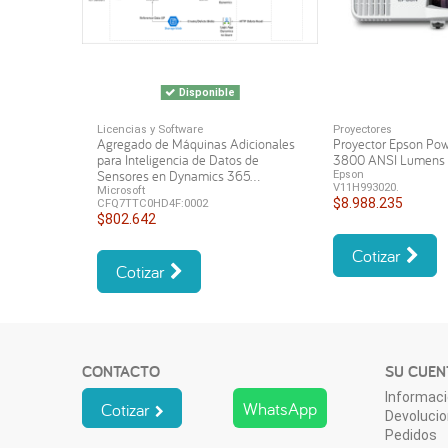
Disponible
Licencias y Software
Proyectores
Agregado de Máquinas Adicionales
Proyector Epson Po
para Inteligencia de Datos de
3800 ANSI Lumen
Sensores en Dynamics 365...
Epson
V11H993020.
Microsoft
$8.988.235
CFQ7TTC0HD4F:0002
$802.642
Cotizar
Cotizar
CONTACTO
SU CUEN
Informaci
WhatsApp
Cotizar
Devoluci
Pedidos