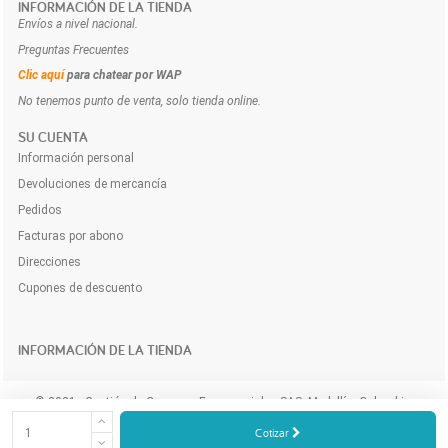
INFORMACIÓN DE LA TIENDA
Envíos a nivel nacional.
Preguntas Frecuentes
Clic aquí
para chatear por WAP
No tenemos punto de venta, solo tienda online.
SU CUENTA
Información personal
Devoluciones de mercancía
Pedidos
Facturas por abono
Direcciones
Cupones de descuento
INFORMACIÓN DE LA TIENDA
© 2021 - Gestión de Compras Empresariales SAS. Medellín, Colombia.
Compra y cotiza los productos e insumos para tu empresa a domicilio y
Cotizar
online.