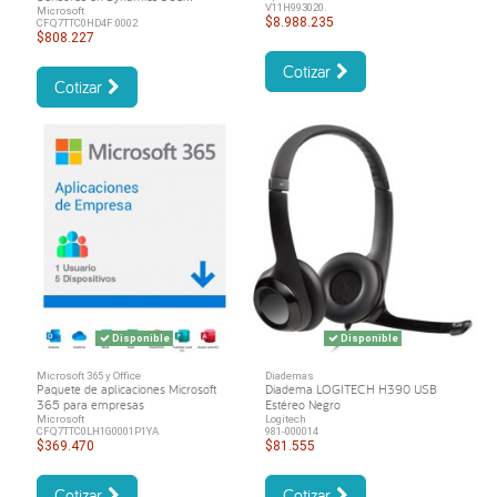
V11H993020.
Microsoft
$8.988.235
CFQ7TTC0HD4F:0002
$808.227
Cotizar
Cotizar
Disponible
Disponible
Microsoft 365 y Office
Diademas
Paquete de aplicaciones Microsoft
Diadema LOGITECH H390 USB
365 para empresas
Estéreo Negro
Microsoft
Logitech
CFQ7TTC0LH1G0001P1YA
981-000014
$369.470
$81.555
Cotizar
Cotizar