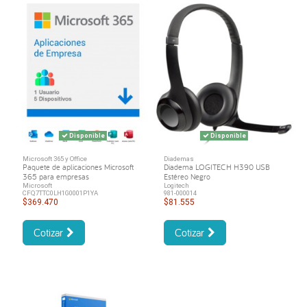
Disponible
Disponible
Microsoft 365 y Office
Diademas
Paquete de aplicaciones Microsoft
Diadema LOGITECH H390 USB
365 para empresas
Estéreo Negro
Microsoft
Logitech
CFQ7TTC0LH1G0001P1YA
981-000014
$369.470
$81.555
Cotizar
Cotizar