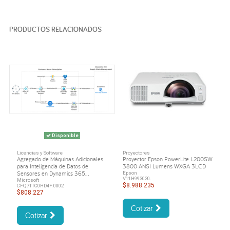
PRODUCTOS RELACIONADOS
Disponible
Licencias y Software
Proyectores
Agregado de Máquinas Adicionales
Proyector Epson PowerLite L200SW
para Inteligencia de Datos de
3800 ANSI Lumens WXGA 3LCD
Sensores en Dynamics 365...
Epson
V11H993020.
Microsoft
$8.988.235
CFQ7TTC0HD4F:0002
$808.227
Cotizar
Cotizar