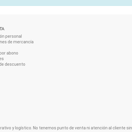
TA
ón personal
ones de mercancía
por abono
es
de descuento
ativo y logístico. No tenemos punto de venta ni atención al cliente sin 