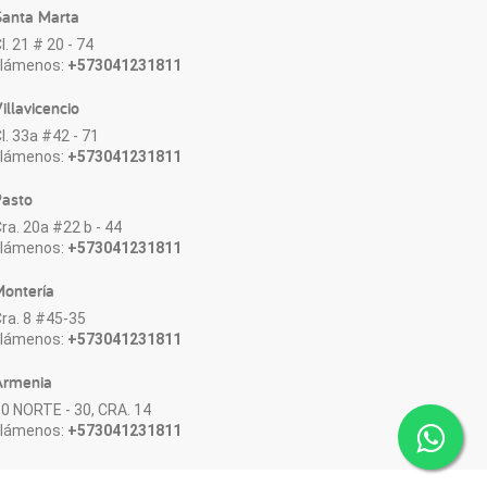
anta Marta
l. 21 # 20 - 74
Llámenos:
+573041231811
illavicencio
l. 33a #42 - 71
Llámenos:
+573041231811
asto
ra. 20a #22 b - 44
Llámenos:
+573041231811
ontería
ra. 8 #45-35
Llámenos:
+573041231811
Armenia
0 NORTE - 30, CRA. 14
Llámenos:
+573041231811