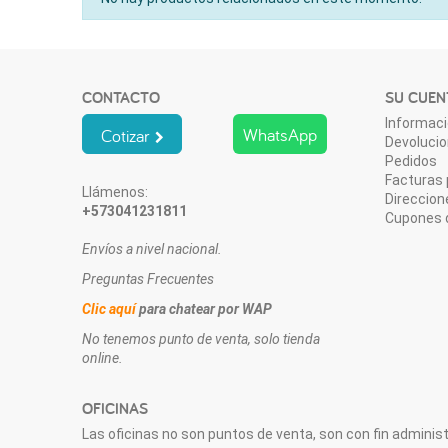
CONTACTO
SU CUEN
Informaci
WhatsApp
Cotizar
Devoluci
Pedidos
Facturas 
Llámenos:
Direccion
+573041231811
Cupones 
Envíos a nivel nacional.
Preguntas Frecuentes
Clic aquí
para chatear por WAP
No tenemos punto de venta, solo tienda
online.
OFICINAS
Las oficinas no son puntos de venta, son con fin administr