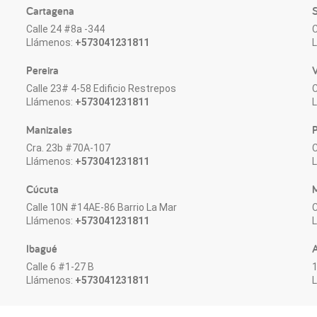
Cartagena
S
Calle 24 #8a -344
C
Llámenos:
+573041231811
Pereira
V
Calle 23# 4-58 Edificio Restrepos
C
Llámenos:
+573041231811
Manizales
P
Cra. 23b #70A-107
C
Llámenos:
+573041231811
Cúcuta
M
Calle 10N #14AE-86 Barrio La Mar
C
Llámenos:
+573041231811
Ibagué
Calle 6 #1-27 B
1
Llámenos:
+573041231811