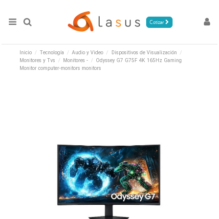
Cotizar
Inicio
Tecnología
Audio y Video
Dispositivos de Visualización
Monitores y Tvs
Monitores -
Odyssey G7 G75F 4K 165Hz Gaming
Monitor computer-monitors monitors