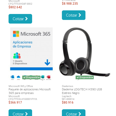
V11H993020.
Microsoft
$8.988.235
CFQ7TTC0HD4F:0002
$802.642
Cotizar
Cotizar
Disponible
Disponible
Microsoft 365 y Office
Diademas
Paquete de aplicaciones Microsoft
Diadema LOGITECH H390 USB
365 para empresas
Estéreo Negro
Microsoft
Logitech
CFQ7TTC0LH1G0001P1YA
981-000014
$366.917
$80.916
Cotizar
Cotizar