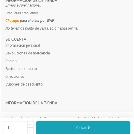
INFORMACIÓN DE LA TIENDA
Envíos a nivel nacional.
Preguntas Frecuentes
Clic aquí
para chatear por WAP
No tenemos punto de venta, solo tienda online.
SU CUENTA
Información personal
Devoluciones de mercancía
Pedidos
Facturas por abono
Direcciones
Cupones de descuento
INFORMACIÓN DE LA TIENDA
© 2021 - Gestión de Compras Empresariales SAS. Medellín, Colombia.
Compra y cotiza los productos e insumos para tu empresa a domicilio y
Cotizar
online.