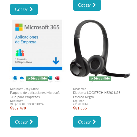
Cotizar
Cotizar
Disponible
Disponible
Microsoft 365 y Office
Diademas
Paquete de aplicaciones Microsoft
Diadema LOGITECH H390 USB
365 para empresas
Estéreo Negro
Microsoft
Logitech
CFQ7TTC0LH1G0001P1YA
981-000014
$369.470
$81.555
Cotizar
Cotizar