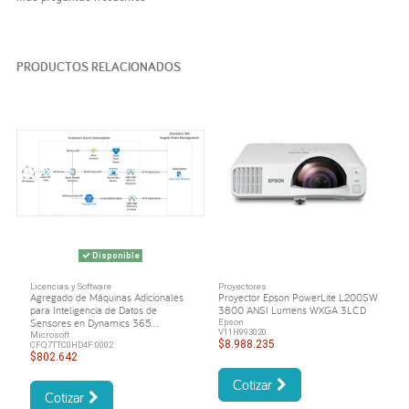
PRODUCTOS RELACIONADOS
Disponible
Licencias y Software
Proyectores
Agregado de Máquinas Adicionales
Proyector Epson PowerLite L200SW
para Inteligencia de Datos de
3800 ANSI Lumens WXGA 3LCD
Sensores en Dynamics 365...
Epson
V11H993020.
Microsoft
$8.988.235
CFQ7TTC0HD4F:0002
$802.642
Cotizar
Cotizar