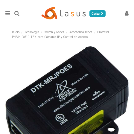
Cotizar
Inicio
Tecnología
Switch y Redes
Accesorios redes
Protector
PoE/HiPoE DITEK para Cámaras IP y Control de Acceso