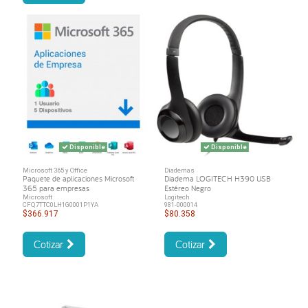
Disponible
Disponible
Microsoft 365 y Office
Diademas
Paquete de aplicaciones Microsoft
Diadema LOGITECH H390 USB
365 para empresas
Estéreo Negro
Microsoft
Logitech
CFQ7TTC0LH1G0001P1YA
981-000014
$366.917
$80.358
Cotizar
Cotizar