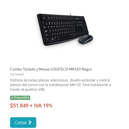
Combo Teclado y Mouse LOGITECH MK120 Negro
920-004428
Disfruta de teclas planas silenciosas, diseño estándar y control
preciso del cursor con la combinación MK120. Fácil instalación a
través de puertos USB.
Disponible
$51.849 + IVA 19%
Cotizar