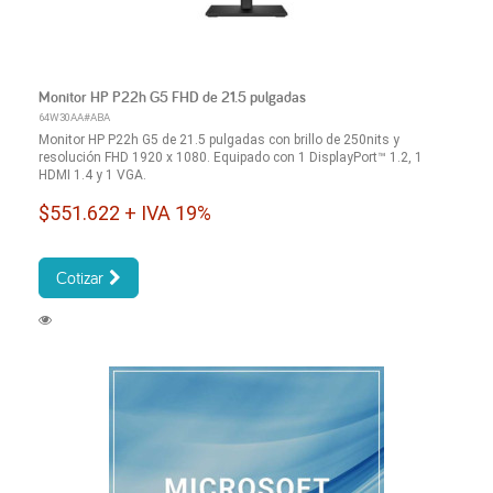
Monitor HP P22h G5 FHD de 21.5 pulgadas
64W30AA#ABA
Monitor HP P22h G5 de 21.5 pulgadas con brillo de 250nits y
resolución FHD 1920 x 1080. Equipado con 1 DisplayPort™ 1.2, 1
HDMI 1.4 y 1 VGA.
$551.622 + IVA 19%
Cotizar