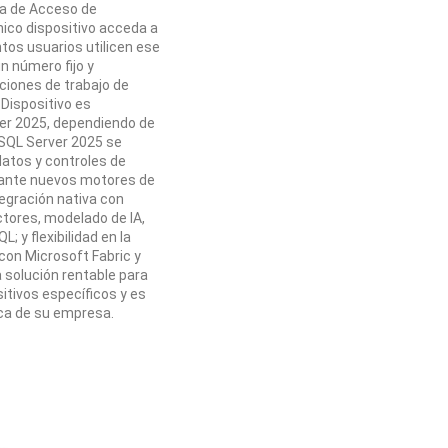
ia de Acceso de
nico dispositivo acceda a
tos usuarios utilicen ese
n número fijo y
ciones de trabajo de
Dispositivo es
ver 2025, dependiendo de
e SQL Server 2025 se
datos y controles de
iante nuevos motores de
tegración nativa con
ectores, modelado de IA,
 y flexibilidad en la
 con Microsoft Fabric y
a solución rentable para
itivos específicos y es
ica de su empresa.