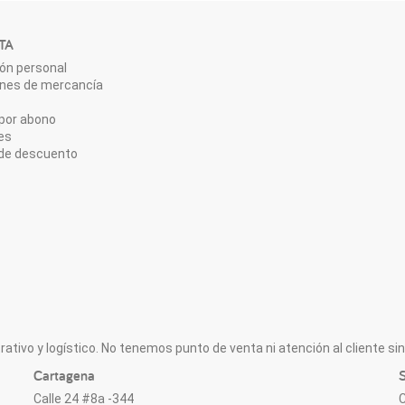
TA
ón personal
ones de mercancía
por abono
es
de descuento
ativo y logístico. No tenemos punto de venta ni atención al cliente sin 
Cartagena
S
Calle 24 #8a -344
C