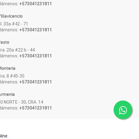
Llámenos:
+573041231811
illavicencio
l. 33a #42 - 71
Llámenos:
+573041231811
asto
ra. 20a #22 b - 44
Llámenos:
+573041231811
ontería
ra. 8 #45-35
Llámenos:
+573041231811
Armenia
0 NORTE - 30, CRA. 14
Llámenos:
+573041231811
line.