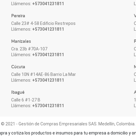
Llámenos:
+573041231811
Pereira
V
Calle 23# 4-58 Edificio Restrepos
C
Llámenos:
+573041231811
Manizales
P
Cra. 23b #70A-107
C
Llámenos:
+573041231811
Cúcuta
M
Calle 10N #14AE-86 Barrio La Mar
C
Llámenos:
+573041231811
Ibagué
Calle 6 #1-27 B
1
Llámenos:
+573041231811
© 2021 - Gestión de Compras Empresariales SAS. Medellín, Colombia.
ra y cotiza los productos e insumos para tu empresa a domicilio y on