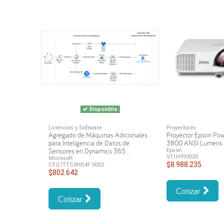
Disponible
Licencias y Software
Proyectores
Agregado de Máquinas Adicionales
Proyector Epson Po
para Inteligencia de Datos de
3800 ANSI Lumen
Sensores en Dynamics 365...
Epson
V11H993020.
Microsoft
$8.988.235
CFQ7TTC0HD4F:0002
$802.642
Cotizar
Cotizar