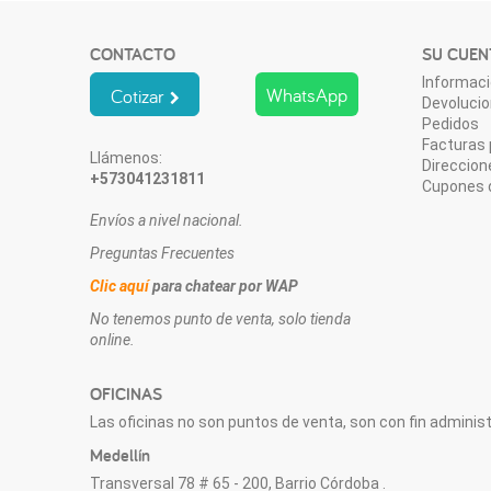
CONTACTO
SU CUEN
Informaci
WhatsApp
Cotizar
Devoluci
Pedidos
Facturas 
Llámenos:
Direccion
+573041231811
Cupones 
Envíos a nivel nacional.
Preguntas Frecuentes
Clic aquí
para chatear por WAP
No tenemos punto de venta, solo tienda
online.
OFICINAS
Las oficinas no son puntos de venta, son con fin administr
Medellín
Transversal 78 # 65 - 200, Barrio Córdoba .