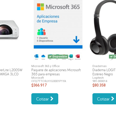
Disponible
Di
Microsoft 365 y Office
Diademas
werLite L200SW
Paquete de aplicaciones Microsoft
Diadema LOGI
s WXGA 3LCD
365 para empresas
Estéreo Negro
Microsoft
Logitech
CFQ7TTC0LH1G0001P1YA
981-000014
$366.917
$80.358
Cotizar
Cotizar