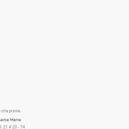
cita previa.
anta Marta
l. 21 # 20 - 74