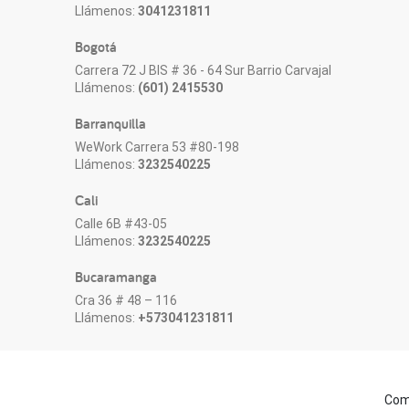
Llámenos:
3041231811
Bogotá
Carrera 72 J BIS # 36 - 64 Sur Barrio Carvajal
Llámenos:
(601) 2415530
Barranquilla
WeWork Carrera 53 #80-198
Llámenos:
3232540225
Cali
Calle 6B #43-05
Llámenos:
3232540225
Bucaramanga
Cra 36 # 48 – 116
Llámenos:
+573041231811
Comp