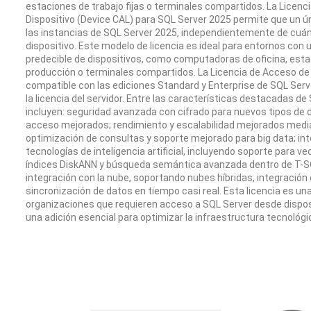
estaciones de trabajo fijas o terminales compartidos. La Licenc
Dispositivo (Device CAL) para SQL Server 2025 permite que un ú
las instancias de SQL Server 2025, independientemente de cuán
dispositivo. Este modelo de licencia es ideal para entornos con u
predecible de dispositivos, como computadoras de oficina, esta
producción o terminales compartidos. La Licencia de Acceso de 
compatible con las ediciones Standard y Enterprise de SQL Ser
la licencia del servidor. Entre las características destacadas d
incluyen: seguridad avanzada con cifrado para nuevos tipos de 
acceso mejorados; rendimiento y escalabilidad mejorados med
optimización de consultas y soporte mejorado para big data; in
tecnologías de inteligencia artificial, incluyendo soporte para v
índices DiskANN y búsqueda semántica avanzada dentro de T-SQL;
integración con la nube, soportando nubes híbridas, integración
sincronización de datos en tiempo casi real. Esta licencia es un
organizaciones que requieren acceso a SQL Server desde dispos
una adición esencial para optimizar la infraestructura tecnológ