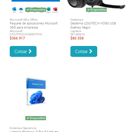
Disponible
Disponible
Microsoft 365 y Office
Diademas
Paquete de aplicaciones Microsoft
Diadema LOGITECH H390 USB
365 para empresas
Estéreo Negro
Microsoft
Logitech
CFQ7TTC0LH1G0001P1YA
981-000014
$366.917
$80.358
Cotizar
Cotizar
Disponible
Sistemas Operativos
Licencia Windows 11 Pro 64 bits en