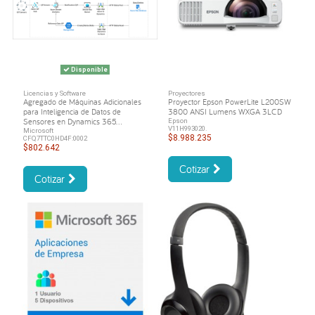
Disponible
Licencias y Software
Proyectores
Agregado de Máquinas Adicionales
Proyector Epson PowerLite L200SW
para Inteligencia de Datos de
3800 ANSI Lumens WXGA 3LCD
Sensores en Dynamics 365...
Epson
V11H993020.
Microsoft
$8.988.235
CFQ7TTC0HD4F:0002
$802.642
Cotizar
Cotizar