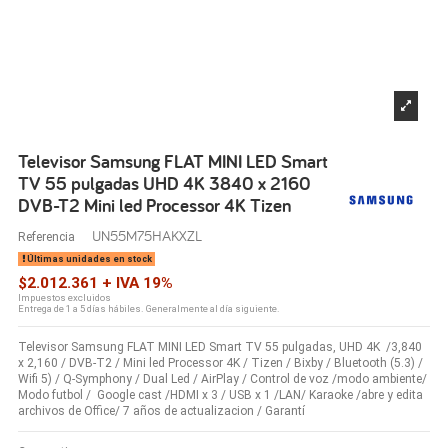
Televisor Samsung FLAT MINI LED Smart
TV 55 pulgadas UHD 4K 3840 x 2160
DVB-T2 Mini led Processor 4K Tizen
UN55M75HAKXZL
Referencia
Últimas unidades en stock
$2.012.361 + IVA 19%
Impuestos excluidos
Entrega de 1 a 5 días hábiles. Generalmente al día siguiente.
Televisor Samsung FLAT MINI LED Smart TV 55 pulgadas, UHD 4K /3,840
x 2,160 / DVB-T2 / Mini led Processor 4K / Tizen / Bixby / Bluetooth (5.3) /
Wifi 5) / Q-Symphony / Dual Led / AirPlay / Control de voz /modo ambiente/
Modo futbol / Google cast /HDMI x 3 / USB x 1 /LAN/ Karaoke /abre y edita
archivos de Office/ 7 años de actualizacion / Garantí