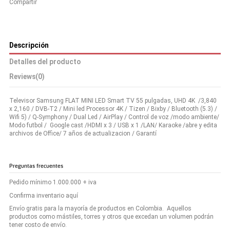
Compartir
Descripción
Detalles del producto
Reviews
(0)
Televisor Samsung FLAT MINI LED Smart TV 55 pulgadas, UHD 4K /3,840
x 2,160 / DVB-T2 / Mini led Processor 4K / Tizen / Bixby / Bluetooth (5.3) /
Wifi 5) / Q-Symphony / Dual Led / AirPlay / Control de voz /modo ambiente/
Modo futbol / Google cast /HDMI x 3 / USB x 1 /LAN/ Karaoke /abre y edita
archivos de Office/ 7 años de actualizacion / Garantí
Preguntas frecuentes
Pedido mínimo 1.000.000 + iva
Confirma inventario aquí
Envío gratis para la mayoría de productos en Colombia. Aquellos
productos como mástiles, torres y otros que excedan un volumen podrán
tener costo de envío.