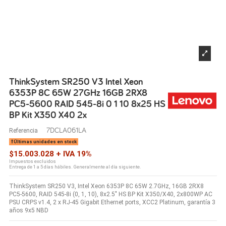
ThinkSystem SR250 V3 Intel Xeon
6353P 8C 65W 27GHz 16GB 2RX8
PC5-5600 RAID 545-8i 0 1 10 8x25 HS
BP Kit X350 X40 2x
7DCLA061LA
Referencia
Últimas unidades en stock
$15.003.028 + IVA 19%
Impuestos excluidos
Entrega de 1 a 5 días hábiles. Generalmente al día siguiente.
ThinkSystem SR250 V3, Intel Xeon 6353P 8C 65W 2.7GHz, 16GB 2RX8
PC5-5600, RAID 545-8i (0, 1, 10), 8x2.5" HS BP Kit X350/X40, 2x800WP AC
PSU CRPS v1.4, 2 x RJ-45 Gigabit Ethernet ports, XCC2 Platinum, garantía 3
años 9x5 NBD