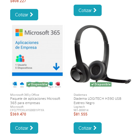
$808.227
Cotizar
Cotizar
Disponible
Disponible
Microsoft 365 y Office
Diademas
Paquete de aplicaciones Microsoft
Diadema LOGITECH H390 USB
365 para empresas
Estéreo Negro
Microsoft
Logitech
CFQ7TTC0LH1G0001P1YA
981-000014
$369.470
$81.555
Cotizar
Cotizar