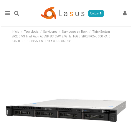
Cotizar
Inicio
Tecnología
Servidores
Servidores en Rack
ThinkSystem
SR250 V3 Intel Xeon 6353P 8C 65W 27GHz 16GB 2RX8 PC5-5600 RAID
545-8i 0 1 10 8x25 HS BP Kit X350 X40 2x