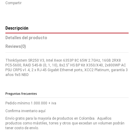
Compartir
Descripción
Detalles del producto
Reviews
(0)
ThinkSystem SR250 V3, Intel Xeon 6353P 8C 65W 2.7GHz, 16GB 2RX8
PC5-5600, RAID 545-8i (0, 1, 10), 8x2.5" HS BP Kit X350/X40, 2x800WP AC
PSU CRPS v1.4, 2 x RJ-45 Gigabit Ethernet ports, XCC2 Platinum, garantía 3
años 9x5 NBD
Preguntas frecuentes
Pedido mínimo 1.000.000 + iva
Confirma inventario aquí
Envío gratis para la mayoría de productos en Colombia. Aquellos
productos como mástiles, torres y otros que excedan un volumen podrán
tener costo de envío.