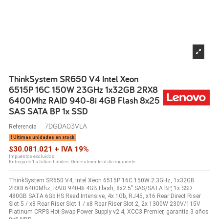
ThinkSystem SR650 V4 Intel Xeon
6515P 16C 150W 23GHz 1x32GB 2RX8
6400Mhz RAID 940-8i 4GB Flash 8x25
SAS SATA BP 1x SSD
7DGDA03VLA
Referencia
Últimas unidades en stock
$30.081.021 + IVA 19%
Impuestos excluidos
Entrega de 1 a 5 días hábiles. Generalmente al día siguiente.
ThinkSystem SR650 V4, Intel Xeon 6515P 16C 150W 2.3GHz, 1x32GB
2RX8 6400Mhz, RAID 940-8i 4GB Flash, 8x2.5" SAS/SATA BP, 1x SSD
480GB SATA 6Gb HS Read Intensive, 4x 1Gb, RJ45, x16 Rear Direct Riser
Slot 5 / x8 Rear Riser Slot 1 / x8 Rear Riser Slot 2, 2x 1300W 230V/115V
Platinum CRPS Hot-Swap Power Supply v2.4, XCC3 Premier, garantía 3 años