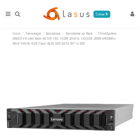
Cotizar
Inicio
Tecnología
Servidores
Servidores en Rack
ThinkSystem
SR650 V4 Intel Xeon 6515P 16C 150W 23GHz 1x32GB 2RX8 6400Mhz
RAID 940-8i 4GB Flash 8x25 SAS SATA BP 1x SSD