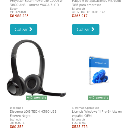
Proyector Epson PowerLite L200SW
Paquete de aplicaciones Microsoft
3800 ANSI Lumens WXGA 3LCD
365 para empresas
Epson
Microsoft
V11H993020.
CFQ7TTC0LH1G0001P1YA
$8.988.235
$366.917
Cotizar
Cotizar
Disponible
Disponible
Diademas
Sistemas Operativos
Diadema LOGITECH H390 USB
Licencia Windows 11 Pro 64 bits en
Estéreo Negro
español OEM
Logitech
Microsoft
981-000014
FQC-10553
$80.358
$535.873