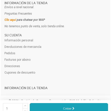
INFORMACIÓN DE LA TIENDA
Envíos a nivel nacional.
Preguntas Frecuentes
Clic aquí
para chatear por WAP
No tenemos punto de venta, solo tienda online.
SU CUENTA
Información personal
Devoluciones de mercancía
Pedidos
Facturas por abono
Direcciones
Cupones de descuento
INFORMACIÓN DE LA TIENDA
© 2021 - Gestión de Compras Empresariales SAS. Medellín, Colombia.
Compra y cotiza los productos e insumos para tu empresa a domicilio y
Cotizar