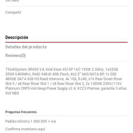
9x5 NBD
Compartir
Descripción
Detalles del producto
Reviews
(0)
ThinkSystem SR650 V4, Intel Xeon 6515P 16C 150W 2.3GHz, 1x32GB
2RX8 6400Mhz, RAID 940-8i 4GB Flash, 8x2.5" SAS/SATA BP, 1x SSD
480GB SATA 6Gb HS Read Intensive, 4x 1Gb, RJ45, x16 Rear Direct Riser
Slot 5 / x8 Rear Riser Slot 1 / x8 Rear Riser Slot 2, 2x 1300W 230V/115V
Platinum CRPS Hot-Swap Power Supply v2.4, XCC3 Premier, garantía 3 años
9x5 NBD
Preguntas frecuentes
Pedido mínimo 1.000.000 + iva
Confirma inventario aquí