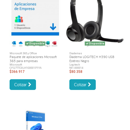
Disponible
Disponible
Microsoft 365 y Office
Diademas
Paquete de aplicaciones Microsoft
Diadema LOGITECH H390 USB
365 para empresas
Estéreo Negro
Microsoft
Logitech
CFQ7TTC0LH1G0001P1YA
981-000014
$366.917
$80.358
Cotizar
Cotizar