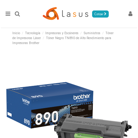
Cotizar
Inicio
Tecnología
Impresoras y Escáneres
Suministros
Tóner
de Impresoras Láser
Tóner Negro TN890 de Alto Rendimiento para
Impresoras Brother