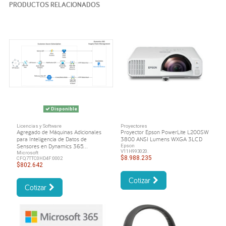
PRODUCTOS RELACIONADOS
Disponible
Licencias y Software
Proyectores
Agregado de Máquinas Adicionales
Proyector Epson PowerLite L200SW
para Inteligencia de Datos de
3800 ANSI Lumens WXGA 3LCD
Sensores en Dynamics 365...
Epson
V11H993020.
Microsoft
$8.988.235
CFQ7TTC0HD4F:0002
$802.642
Cotizar
Cotizar