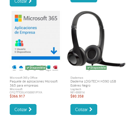
Cotizar
Disponible
Disponible
Microsoft 365 y Office
Diademas
Paquete de aplicaciones Microsoft
Diadema LOGITECH H390 USB
365 para empresas
Estéreo Negro
Microsoft
Logitech
CFQ7TTC0LH1G0001P1YA
981-000014
$366.917
$80.358
Cotizar
Cotizar