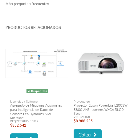
Más preguntas frecuentes
PRODUCTOS RELACIONADOS
Disponible
Licencias y Software
Proyectores
Agregado de Máquinas Adicionales
Proyector Epson PowerLite L200SW
para Inteligencia de Datos de
3800 ANSI Lumens WXGA 3LCD
Sensores en Dynamics 365...
Epson
V11H993020.
Microsoft
$8.988.235
CFQ7TTC0HD4F:0002
$802.642
Cotizar