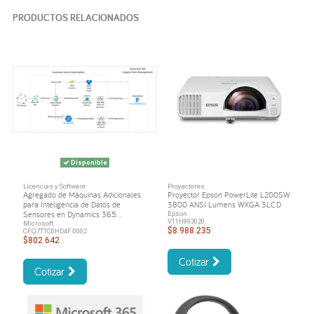
PRODUCTOS RELACIONADOS
Disponible
Licencias y Software
Proyectores
Agregado de Máquinas Adicionales
Proyector Epson PowerLite L200SW
para Inteligencia de Datos de
3800 ANSI Lumens WXGA 3LCD
Sensores en Dynamics 365...
Epson
V11H993020.
Microsoft
$8.988.235
CFQ7TTC0HD4F:0002
$802.642
Cotizar
Cotizar