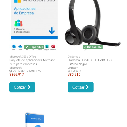
Disponible
Disponible
Microsoft 365 y Office
Diademas
Paquete de aplicaciones Microsoft
Diadema LOGITECH H390 USB
365 para empresas
Estéreo Negro
Microsoft
Logitech
CFQ7TTC0LH1G0001P1YA
981-000014
$366.917
$80.916
Cotizar
Cotizar