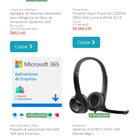
Licencias y Software
Proyectores
Agregado de Máquinas Adicionales
Proyector Epson PowerLite L200SW
para Inteligencia de Datos de
3800 ANSI Lumens WXGA 3LCD
Sensores en Dynamics 365...
Epson
V11H993020.
Microsoft
$8.988.235
CFQ7TTC0HD4F:0002
$802.642
Cotizar
Cotizar
Disponible
Disponible
Microsoft 365 y Office
Diademas
Paquete de aplicaciones Microsoft
Diadema LOGITECH H390 USB
365 para empresas
Estéreo Negro