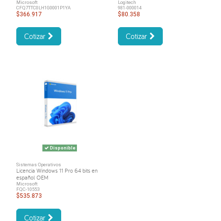
Microsoft
Logitech
CFQ7TTC0LH1G0001P1YA
981-000014
$366.917
$80.358
Cotizar
Cotizar
Disponible
Sistemas Operativos
Licencia Windows 11 Pro 64 bits en
español OEM
Microsoft
FQC-10553
$535.873
Cotizar