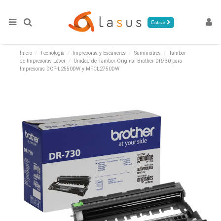
Cotizar
Inicio
Tecnología
Impresoras y Escáneres
Suministros
Tambor
de Impresoras Láser
Unidad de Tambor Original Brother DR730 para
Impresoras DCP-L2550DW y MFCL2750DW