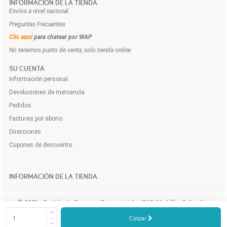
INFORMACIÓN DE LA TIENDA
Envíos a nivel nacional.
Preguntas Frecuentes
Clic aquí
para chatear por WAP
No tenemos punto de venta, solo tienda online.
SU CUENTA
Información personal
Devoluciones de mercancía
Pedidos
Facturas por abono
Direcciones
Cupones de descuento
INFORMACIÓN DE LA TIENDA
© 2021 - Gestión de Compras Empresariales SAS. Medellín, Colombia.
Compra y cotiza los productos e insumos para tu empresa a domicilio y
Cotizar
online.