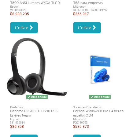
3800 ANSI Lumens WXGA 3LCD
365 para empresas
Epson
Microsoft
V11H993020.
CFQ7TTC0LH1G0001P1YA
$8.988.235
$366.917
Cotizar
Cotizar
Disponible
Disponible
Diademas
Sistemas Operativos
Diadema LOGITECH H390 USB
Licencia Windows 11 Pro 64 bits en
Estéreo Negro
español OEM
Logitech
Microsoft
981-000014
FQC-10553
$80.358
$535.873