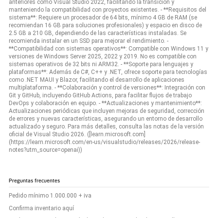
anteriores como Visual Studio 2022, facilitando la transición y
manteniendo la compatibilidad con proyectos existentes. - **Requisitos del
sistema**: Requiere un procesador de 64 bits, mínimo 4 GB de RAM (se
recomiendan 16 GB para soluciones profesionales) y espacio en disco de
2.5 GB a 210 GB, dependiendo de las características instaladas. Se
recomienda instalar en un SSD para mejorar el rendimiento. -
**Compatibilidad con sistemas operativos**: Compatible con Windows 11 y
versiones de Windows Server 2025, 2022 y 2019. No es compatible con
sistemas operativos de 32 bits ni ARM32. - **Soporte para lenguajes y
plataformas**: Además de C#, C++ y .NET, ofrece soporte para tecnologías
como .NET MAUI y Blazor, facilitando el desarrollo de aplicaciones
multiplataforma. - **Colaboración y control de versiones**: Integración con
Git y GitHub, incluyendo GitHub Actions, para facilitar flujos de trabajo
DevOps y colaboración en equipo. - **Actualizaciones y mantenimiento**:
Actualizaciones periódicas que incluyen mejoras de seguridad, corrección
de errores y nuevas características, asegurando un entorno de desarrollo
actualizado y seguro. Para más detalles, consulta las notas de la versión
oficial de Visual Studio 2026. ([learn.microsoft.com]
(https://learn.microsoft.com/en-us/visualstudio/releases/2026/release-
notes?utm_source=openai))
Preguntas frecuentes
Pedido mínimo 1.000.000 + iva
Confirma inventario aquí