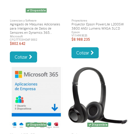
Disponible
Licencias y Software
Proyectores
Agregado de Máquinas Adicionales
Proyector Epson PowerLite L200SW
para Inteligencia de Datos de
3800 ANSI Lumens WXGA 3LCD
Sensores en Dynamics 365...
Epson
V11H993020.
Microsoft
$8.988.235
CFQ7TTC0HD4F:0002
$802.642
Cotizar
Cotizar
Disponible
Disponible