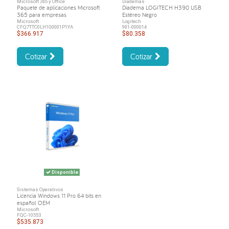
Microsoft 365 y Office
Diademas
Paquete de aplicaciones Microsoft
Diadema LOGITECH H390 USB
365 para empresas
Estéreo Negro
Microsoft
Logitech
CFQ7TTC0LH1G0001P1YA
981-000014
$366.917
$80.358
Cotizar
Cotizar
Disponible
Sistemas Operativos
Licencia Windows 11 Pro 64 bits en
español OEM
Microsoft
FQC-10553
$535.873