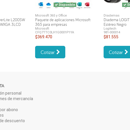
Disponible
Di
Microsoft 365 y Office
Diademas
werLite L200SW
Paquete de aplicaciones Microsoft
Diadema LOGI
s WXGA 3LCD
365 para empresas
Estéreo Negro
Microsoft
Logitech
CFQ7TTC0LH1G0001P1YA
981-000014
$369.470
$81.555
Cotizar
Cotizar
TA
ón personal
ones de mercancía
por abono
es
de descuento