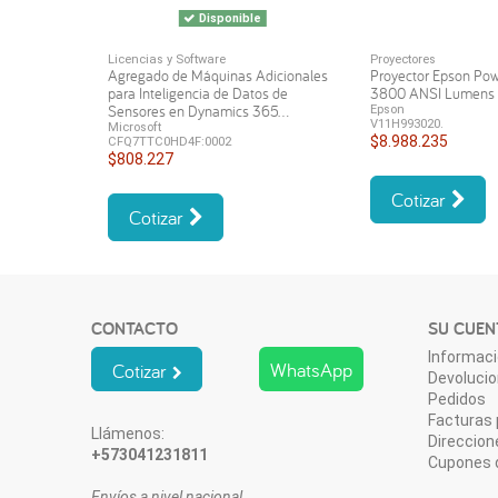
Disponible
Licencias y Software
Proyectores
Agregado de Máquinas Adicionales
Proyector Epson Po
para Inteligencia de Datos de
3800 ANSI Lumen
Sensores en Dynamics 365...
Epson
V11H993020.
Microsoft
$8.988.235
CFQ7TTC0HD4F:0002
$808.227
Cotizar
Cotizar
CONTACTO
SU CUEN
Informaci
WhatsApp
Cotizar
Devoluci
Pedidos
Facturas 
Llámenos:
Direccion
+573041231811
Cupones 
Envíos a nivel nacional.