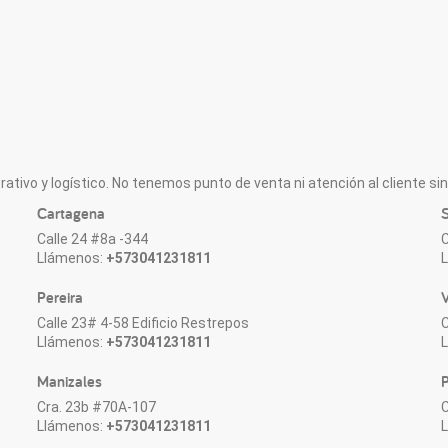
ativo y logístico. No tenemos punto de venta ni atención al cliente sin 
Cartagena
S
Calle 24 #8a -344
C
Llámenos:
+573041231811
Pereira
V
Calle 23# 4-58 Edificio Restrepos
C
Llámenos:
+573041231811
Manizales
P
Cra. 23b #70A-107
C
Llámenos:
+573041231811