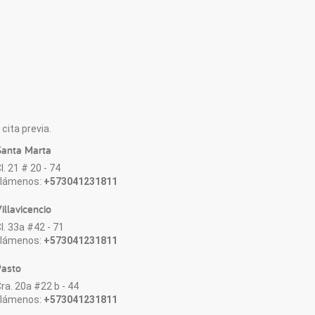
cita previa.
anta Marta
l. 21 # 20 - 74
Llámenos:
+573041231811
illavicencio
l. 33a #42 - 71
Llámenos:
+573041231811
asto
ra. 20a #22 b - 44
Llámenos:
+573041231811