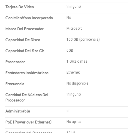
Tarjeta De Video
'ninguno'
Con Micrófono Incorporado
No
Marca Del Procesador
Microsoft
Capacidad De Disco
100 GB (por licencia)
Capacidad Del Ssd Gb
0GB
Procesador
1 GHz o más
Estándares Inalámbricos
Ethernet
Frecuencia
No disponible
Cantidad De Núcleos Del
'ninguno'
Procesador
Administrable
si
PoE (Power over Ethernet)
No aplica
Generacion del Procesador
32-bit