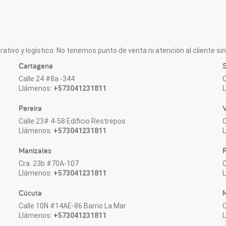
ativo y logístico. No tenemos punto de venta ni atención al cliente sin 
Cartagena
S
Calle 24 #8a -344
C
Llámenos:
+573041231811
Pereira
V
Calle 23# 4-58 Edificio Restrepos
C
Llámenos:
+573041231811
Manizales
P
Cra. 23b #70A-107
C
Llámenos:
+573041231811
Cúcuta
M
Calle 10N #14AE-86 Barrio La Mar
C
Llámenos:
+573041231811