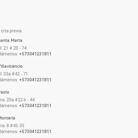
cita previa.
anta Marta
l. 21 # 20 - 74
Llámenos:
+573041231811
illavicencio
l. 33a #42 - 71
Llámenos:
+573041231811
asto
ra. 20a #22 b - 44
Llámenos:
+573041231811
ontería
ra. 8 #45-35
Llámenos:
+573041231811