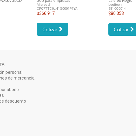
s WXGA 3LCD
365 para empresas
Estéreo Negro
Microsoft
Logitech
CFQ7TTC0LH1G0001P1YA
981-000014
$366.917
$80.358
Cotizar
Cotizar
TA
ón personal
ones de mercancía
por abono
es
de descuento