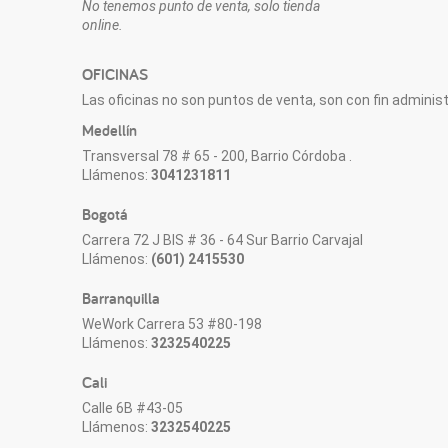
No tenemos punto de venta, solo tienda
online.
OFICINAS
Las oficinas no son puntos de venta, son con fin administr
Medellín
Transversal 78 # 65 - 200, Barrio Córdoba .
Llámenos:
3041231811
Bogotá
Carrera 72 J BIS # 36 - 64 Sur Barrio Carvajal
Llámenos:
(601) 2415530
Barranquilla
WeWork Carrera 53 #80-198
Llámenos:
3232540225
Cali
Calle 6B #43-05
Llámenos:
3232540225