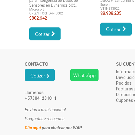
para Inteligencia de Datos de
3800 ANSI Lumen
Sensores en Dynamics 365...
Epson
V11H993020.
Microsoft
$8.988.235
CFQ7TTC0HD4F:0002
$802.642
Cotizar
Cotizar
CONTACTO
SU CUEN
Informaci
WhatsApp
Cotizar
Devoluci
Pedidos
Facturas 
Llámenos:
Direccion
+573041231811
Cupones 
Envíos a nivel nacional.
Preguntas Frecuentes
Clic aquí
para chatear por WAP