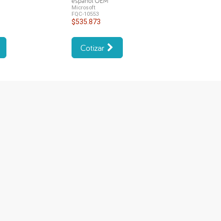
español OEM
Microsoft
FQC-10553
$535.873
Cotizar