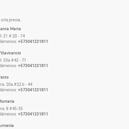
cita previa.
anta Marta
l. 21 # 20 - 74
Llámenos:
+573041231811
illavicencio
l. 33a #42 - 71
Llámenos:
+573041231811
asto
ra. 20a #22 b - 44
Llámenos:
+573041231811
ontería
ra. 8 #45-35
Llámenos:
+573041231811
Armenia