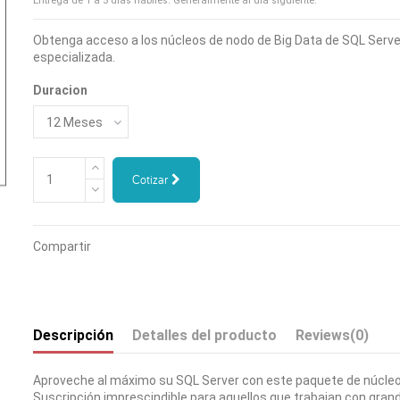
Entrega de 1 a 5 días hábiles. Generalmente al día siguiente.
Obtenga acceso a los núcleos de nodo de Big Data de SQL Serve
especializada.
Duracion
Cotizar
Compartir
Descripción
Detalles del producto
Reviews
(0)
Aproveche al máximo su SQL Server con este paquete de núcleo
Suscripción imprescindible para aquellos que trabajan con gra