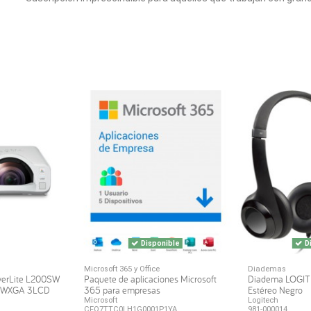
Disponible
Di
Microsoft 365 y Office
Diademas
werLite L200SW
Paquete de aplicaciones Microsoft
Diadema LOGI
s WXGA 3LCD
365 para empresas
Estéreo Negro
Microsoft
Logitech
CFQ7TTC0LH1G0001P1YA
981-000014