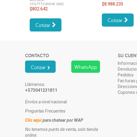
Microsoft
$8.988.235
CFQ7TTC0HD4F:0002
$802.642
Cotizar
Cotizar
CONTACTO
SU CUEN
Informaci
WhatsApp
Cotizar
Devoluci
Pedidos
Facturas 
Llámenos:
Direccion
+573041231811
Cupones 
Envíos a nivel nacional.
Preguntas Frecuentes
Clic aquí
para chatear por WAP
No tenemos punto de venta, solo tienda
online.