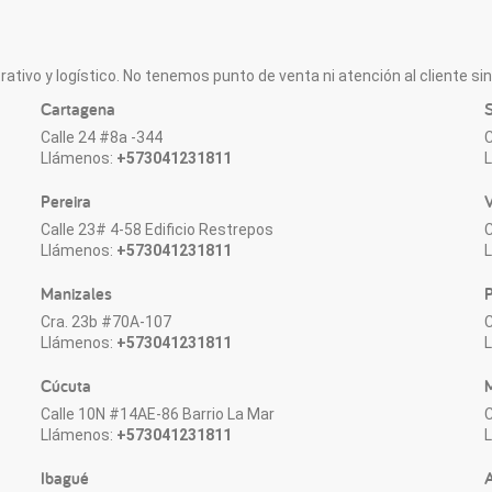
ativo y logístico. No tenemos punto de venta ni atención al cliente sin 
Cartagena
S
Calle 24 #8a -344
C
Llámenos:
+573041231811
Pereira
V
Calle 23# 4-58 Edificio Restrepos
C
Llámenos:
+573041231811
Manizales
P
Cra. 23b #70A-107
C
Llámenos:
+573041231811
Cúcuta
M
Calle 10N #14AE-86 Barrio La Mar
C
Llámenos:
+573041231811
Ibagué