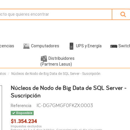
icencias
Computadores
UPS y Energía
Switc
Distribuidores
(Partners Lasus)
atos
Núcleos de Nodo de Big Data de SQL Server - Suscripción
Núcleos de Nodo de Big Data de SQL Server -
Suscripción
IC-DG7GMGF0FKZX:0003
Referencia
Disponible
$1.354.234
Impuestos excluidos