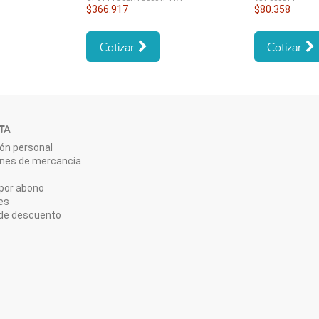
$366.917
$80.358
Cotizar
Cotizar
TA
ón personal
ones de mercancía
por abono
es
de descuento