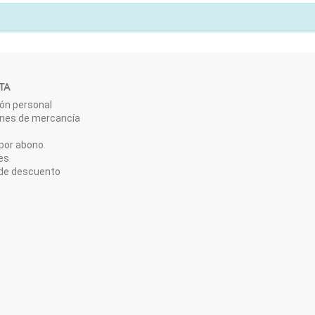
TA
ón personal
ones de mercancía
por abono
es
de descuento