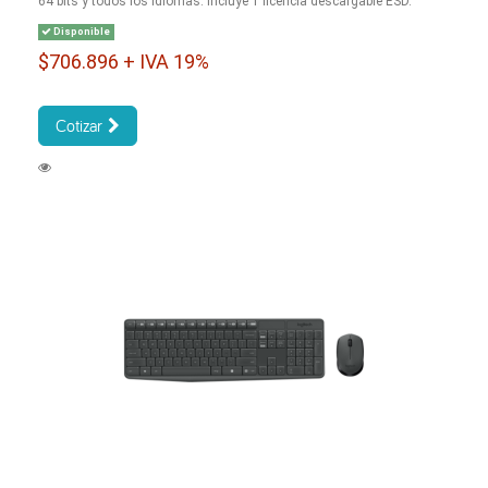
64 bits y todos los idiomas. Incluye 1 licencia descargable ESD.
Disponible
$706.896 + IVA 19%
Cotizar