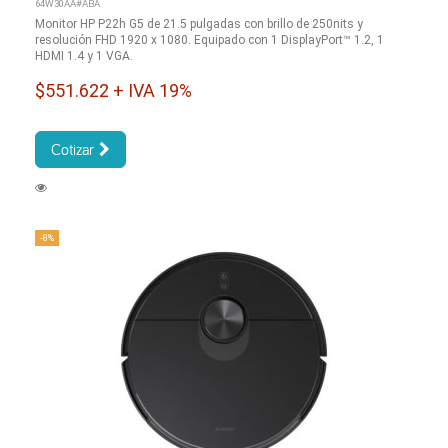
64W30AA#ABA
Monitor HP P22h G5 de 21.5 pulgadas con brillo de 250nits y
resolución FHD 1920 x 1080. Equipado con 1 DisplayPort™ 1.2, 1
HDMI 1.4 y 1 VGA.
$551.622 + IVA 19%
Cotizar
-8%