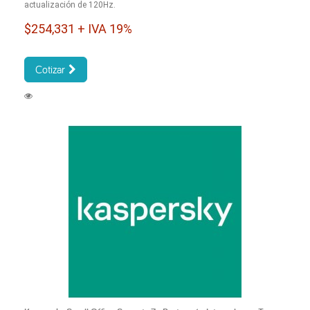
actualización de 120Hz.
$254,331 + IVA 19%
Cotizar