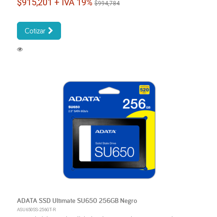
$915,201 + IVA 19%
$994,784
Cotizar
ADATA SSD Ultimate SU650 256GB Negro
ASU650SS-256GT-R