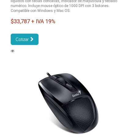
líquidos con teclas cóncavas, indicador de mayúscula y teclado
numérico. Incluye mouse óptico de 1000 DPI con 3 botones.
Compatible con Windows y Mac OS.
$33,787 + IVA 19%
Cotizar