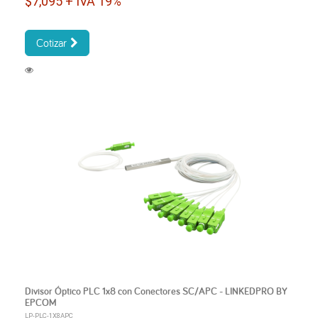
$7,095 + IVA 19%
Cotizar
Divisor Óptico PLC 1x8 con Conectores SC/APC - LINKEDPRO BY
EPCOM
LP-PLC-1X8APC