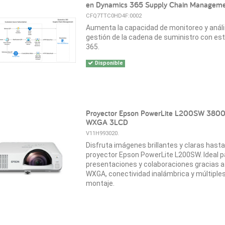
en Dynamics 365 Supply Chain Managem
CFQ7TTC0HD4F:0002
Aumenta la capacidad de monitoreo y anális
gestión de la cadena de suministro con e
365.
Disponible
Proyector Epson PowerLite L200SW 380
WXGA 3LCD
V11H993020.
Disfruta imágenes brillantes y claras hasta
proyector Epson PowerLite L200SW. Ideal p
presentaciones y colaboraciones gracias a 
WXGA, conectividad inalámbrica y múltiple
montaje.