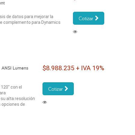
ent
is de datos para mejorar la
Cotizar
ste complemento para Dynamics
$8.988.235 + IVA 19%
0 ANSI Lumens
 120" con el
Cotizar
ara
su alta resolución
s opciones de