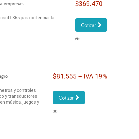
$369.470
ra empresas
osoft 365 para potenciar la
Cotizar
$81.555 + IVA 19%
egro
metros y controles
ido y transductores
Cotizar
 en música, juegos y