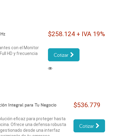
$258.124 + IVA 19%
0Hz
antes con el Monitor
ull HD y frecuencia
Cotizar
$536.779
ción Integral para Tu Negocio
olución eficaz para proteger hasta
ficina. Ofrece una defensa robusta
Cotizar
 gestionado desde una interfaz
crecimiento de tu empresa.