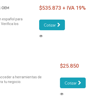
$535.873 + IVA 19%
ol OEM
n español para
Verifica los
Cotizar
$25.850
acceder a herramientas de
ra tu negocio.
Cotizar